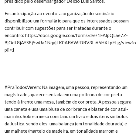
presidido pelo desembargador Délcio Luis Santos.
Em antecipação ao evento, a organização do seminário
disponibilizou um formulário para que os interessados possam
contribuir com sugestões para ser tratadas durante o
encontro: https://docs.google.com/forms/d/e/1FAIpQLSe7Z-
9jOdL8jAYS8j5wUa1NqyjLK0AB6WJDRV3Li65HXLpFLg/viewfo
pli=1
#PraTodosVerem: Na imagem, uma pessoa, representando um
magistrado, aparece sentada em uma poltrona de cor preta
tendo à frente uma mesa, também de cor preta. A pessoa segura
uma caneta e usa uma blusa de cor branca e blazer de cor azul-
marinho. Sobre a mesa constam: um livro e dois itens símbolos
da Justiça, sendo eles: uma balança (em tonalidade dourada) e
um malhete (martelo de madeira, em tonalidade marrom e