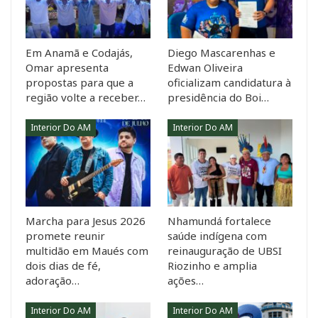
Em Anamã e Codajás,
Diego Mascarenhas e
Omar apresenta
Edwan Oliveira
propostas para que a
oficializam candidatura à
região volte a receber…
presidência do Boi…
Interior Do AM
Interior Do AM
Marcha para Jesus 2026
Nhamundá fortalece
promete reunir
saúde indígena com
multidão em Maués com
reinauguração de UBSI
dois dias de fé,
Riozinho e amplia
adoração…
ações…
Interior Do AM
Interior Do AM