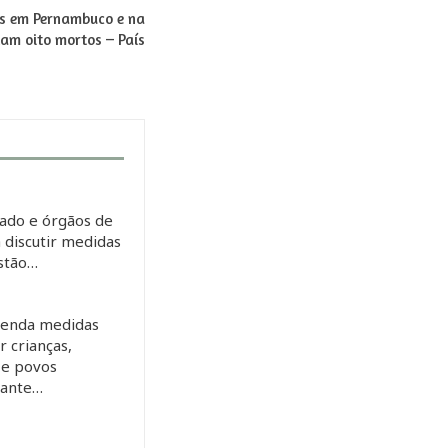
os em Pernambuco e na
xam oito mortos – País
ado e órgãos de
 discutir medidas
estão…
enda medidas
 crianças,
 e povos
rante…