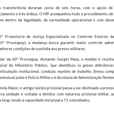
a transferência duraram cerca de seis horas, com o apoio de
liciamento e três ônibus. O MP acompanhou todo o procedimento, de
m dentro da legalidade, da normalidade operacional e com obse
 Promotoria de Justiça Especializada no Controle Externo da 
60ª Proceapsp), a mudança busca garantir maior controle admini
elhores condições de custódia aos presos militares.
ular da 60ª Proceapsp, Armando Gurgel Maia, a medida é resulta
ional do Ministério Público,
“que identificou as graves deficiênci
articulação institucional, conduziu reuniões de trabalho, firmou com
strutural junto à Polícia Militar e à Secretaria de Administração Peniten
ela Maior, o antigo núcleo prisional passa a ser destinado a presos
ova unidade é voltada a detidos com natureza prisional militar, a
 Seap, tendo a capacidade inicial para 72 custodiados.