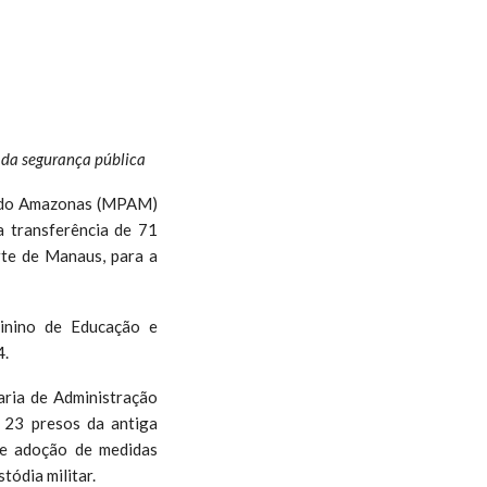
ço da segurança pública
o do Amazonas (MPAM)
 a transferência de 71
rte de Manaus, para a
inino de Educação e
4.
aria de Administração
 23 presos da antiga
de adoção de medidas
tódia militar.