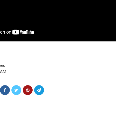
zes
PAM