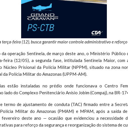
 terça-feira (12), busca garantir maior controle administrativo e refor
da operação Sentinela, de março deste ano, o Ministério Públic
a-feira (12/05), a segunda fase, intitulada Sentinela Maior, com
o Núcleo Prisional da Polícia Militar (NPPM), situado na zona no
al da Polícia Militar do Amazonas (UPPM-AM).
ias estão instaladas no prédio onde funcionava o Centro Fem
ao lado do Complexo Penitenciário Anísio Jobim (Compaj), na BR-17
 de termo de ajustamento de conduta (TAC) firmado entre a Secret
), Polícia Militar do Amazonas (PMAM) e MPAM, após a saída de
em fevereiro deste ano — ocasião que evidenciou a necessidade 
trativas para reforço da segurança e reorganização do sistema de cus