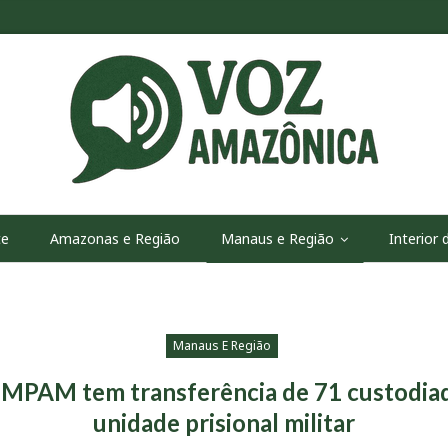
te
Amazonas e Região
Manaus e Região
Interior
Manaus E Região
MPAM tem transferência de 71 custodia
unidade prisional militar