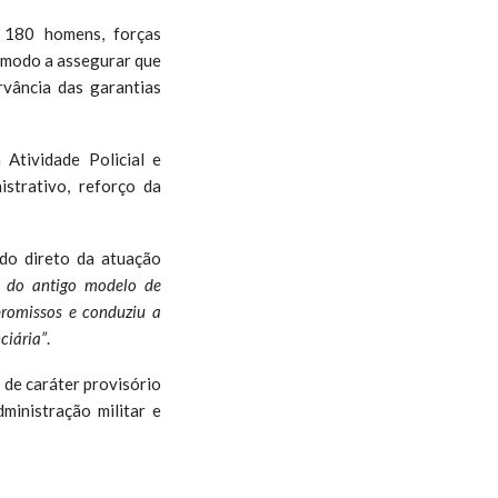
 180 homens, forças
 modo a assegurar que
rvância das garantias
Atividade Policial e
strativo, reforço da
do direto da atuação
as do antigo modelo de
promissos e conduziu a
ciária”
.
 de caráter provisório
dministração militar e