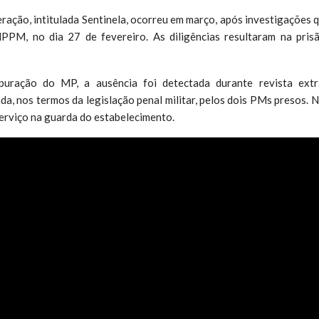
eração, intitulada Sentinela, ocorreu em março, após investigações
PM, no dia 27 de fevereiro. As diligências resultaram na pris
ração do MP, a ausência foi detectada durante revista extr
da, nos termos da legislação penal militar, pelos dois PMs presos. 
serviço na guarda do estabelecimento.