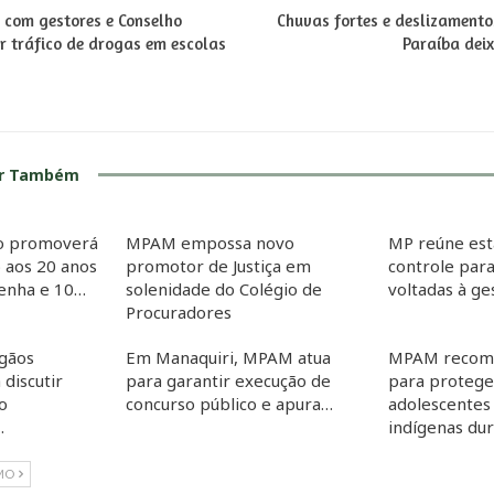
 com gestores e Conselho
Chuvas fortes e deslizament
r tráfico de drogas em escolas
Paraíba dei
ar Também
co promoverá
MPAM empossa novo
MP reúne est
 aos 20 anos
promotor de Justiça em
controle para
Penha e 10…
solenidade do Colégio de
voltadas à g
Procuradores
gãos
Em Manaquiri, MPAM atua
MPAM recom
 discutir
para garantir execução de
para proteger
o
concurso público e apura…
adolescentes
…
indígenas du
MO