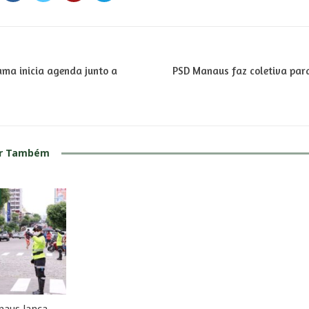
ma inicia agenda junto a
PSD Manaus faz coletiva par
ar Também
naus lança