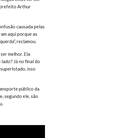
prefeito Arthur
confusão causada pelas
aram aqui porque as
querda”, reclamou.
ser melhor. Ela
lado? Já no final do
 superlotado, isso
ransporte público da
e, segundo ele, são
u.