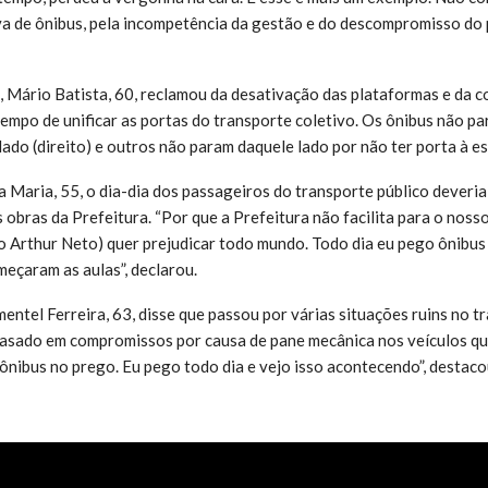
a de ônibus, pela incompetência da gestão e do descompromisso do 
, Mário Batista, 60, reclamou da desativação das plataformas e da 
 tempo de unificar as portas do transporte coletivo. Os ônibus não p
ado (direito) e outros não param daquele lado por não ter porta à es
 Maria, 55, o dia-dia dos passageiros do transporte público deveria 
bras da Prefeitura. “Por que a Prefeitura não facilita para o nosso 
o Arthur Neto) quer prejudicar todo mundo. Todo dia eu pego ônibus
eçaram as aulas”, declarou.
ntel Ferreira, 63, disse que passou por várias situações ruins no t
rasado em compromissos por causa de pane mecânica nos veículos qu
 ônibus no prego. Eu pego todo dia e vejo isso acontecendo”, destaco