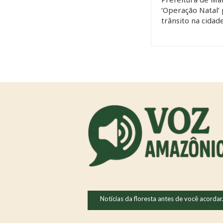
‘Operação Natal’
trânsito na cidad
Notícias da floresta antes de você acordar