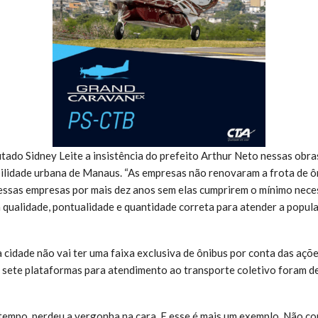
ado Sidney Leite a insistência do prefeito Arthur Neto nessas obra
ilidade urbana de Manaus. “As empresas não renovaram a frota de ôn
ssas empresas por mais dez anos sem elas cumprirem o mínimo nece
 qualidade, pontualidade e quantidade correta para atender a popul
 cidade não vai ter uma faixa exclusiva de ônibus por conta das açõ
 sete plataformas para atendimento ao transporte coletivo foram d
 tempo, perdeu a vergonha na cara. E esse é mais um exemplo. Não c