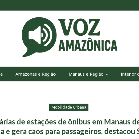
te
Amazonas e Região
Manaus e Região
Interior
Mobilidade Urbana
árias de estações de ônibus em Manaus d
a e gera caos para passageiros, destacou 