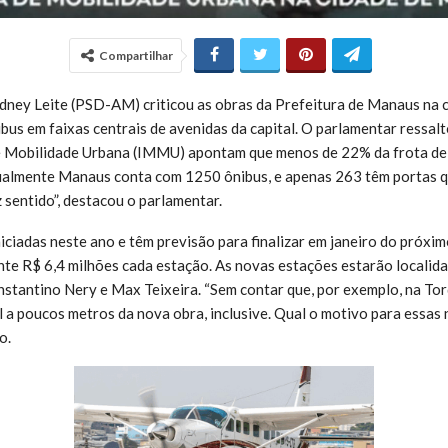
Compartilhar
dney Leite (PSD-AM) criticou as obras da Prefeitura de Manaus na 
bus em faixas centrais de avenidas da capital. O parlamentar ressal
de Mobilidade Urbana (IMMU) apontam que menos de 22% da frota de 
tualmente Manaus conta com 1250 ônibus, e apenas 263 têm portas q
 sentido”, destacou o parlamentar.
niciadas neste ano e têm previsão para finalizar em janeiro do próxi
e R$ 6,4 milhões cada estação. As novas estações estarão localid
stantino Nery e Max Teixeira. “Sem contar que, por exemplo, na Torq
l a poucos metros da nova obra, inclusive. Qual o motivo para essas 
o.