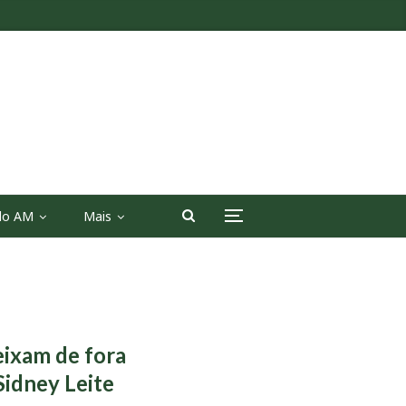
 do AM
Mais
eixam de fora
Sidney Leite