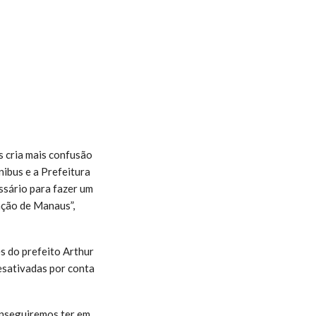
s cria mais confusão
ibus e a Prefeitura
ssário para fazer um
ação de Manaus”,
es do prefeito Arthur
esativadas por conta
onseguiremos ter em