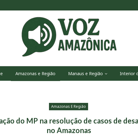
te
Amazonas e Região
Manaus e Região
Interior
Amazonas E Região
tuação do MP na resolução de casos de de
no Amazonas