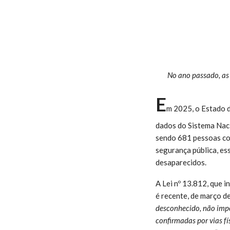
No ano passado, as
E
m 2025, o Estado d
dados do Sistema Nac
sendo 681 pessoas com
segurança pública, es
desaparecidos.
A Lei nº 13.812, que i
é recente, de março d
desconhecido, não impo
confirmadas por vias fís