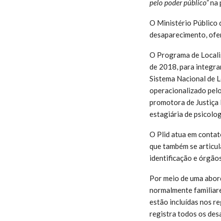
pelo poder público”
na 
O Ministério Público
desaparecimento, ofer
O Programa de Localiz
de 2018, para integra
Sistema Nacional de L
operacionalizado pelo
promotora de Justiça 
estagiária de psicolo
O Plid atua em contat
que também se articula
identificação e órgão
Por meio de uma abord
normalmente familiare
estão incluídas nos r
registra todos os de