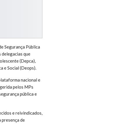
 de Segurança Pública
s delegacias que
olescente (Depca),
a e Social (Deops).
plataforma nacional e
 gerida pelos MPs
segurança pública e
cidos e reivindicados,
a presença de