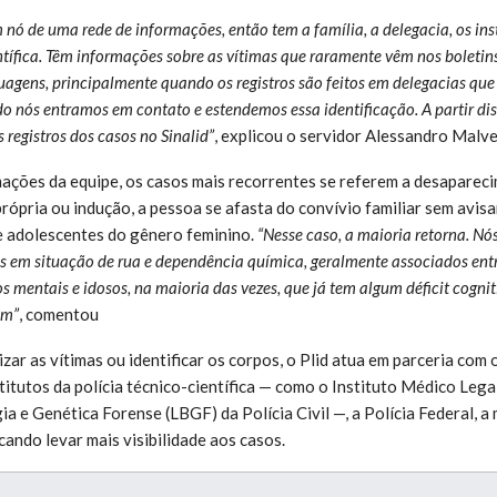
ó de uma rede de informações, então tem a família, a delegacia, os inst
entífica. Têm informações sobre as vítimas que raramente vêm nos boleti
tuagens, principalmente quando os registros são feitos em delegacias que
o nós entramos em contato e estendemos essa identificação. A partir diss
 registros dos casos no Sinalid”
, explicou o servidor Alessandro Malve
ções da equipe, os casos mais recorrentes se referem a desapareci
rópria ou indução, a pessoa se afasta do convívio familiar sem avisa
e adolescentes do gênero feminino.
“Nesse caso, a maioria retorna. 
s em situação de rua e dependência química, geralmente associados ent
 mentais e idosos, na maioria das vezes, que já tem algum déficit cognit
em”
, comentou
izar as vítimas ou identificar os corpos, o Plid atua em parceria com
titutos da polícia técnico-científica — como o Instituto Médico Legal
a e Genética Forense (LBGF) da Polícia Civil —, a Polícia Federal, a 
scando levar mais visibilidade aos casos.