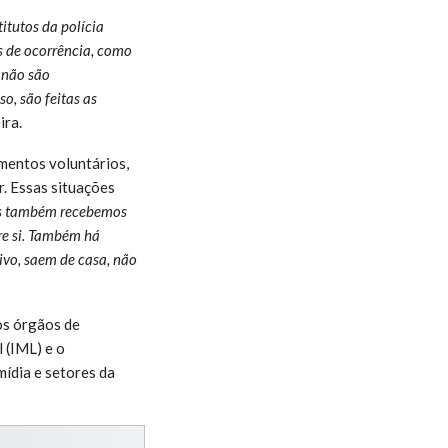
itutos da polícia
ns de ocorrência, como
 não são
o, são feitas as
ira.
mentos voluntários,
r. Essas situações
Nós também recebemos
re si. Também há
ivo, saem de casa, não
 os órgãos de
 (IML) e o
mídia e setores da