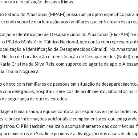
procura e localização dessas vítimas.
 do Estado do Amazonas (MPAM) possui um projeto específico para a
ecendo suporte e orientação aos familiares que enfrentam essa rea
ação e Identificação de Desaparecidos do Amazonas (Plid-AM) foi 
r o Plid do Ministério Público Nacional, que conta com representante
ocalização e Identificação de Desaparecidos (Sinalid). No Amazonas
 Núcleo de Localização e Identificação de Desaparecidos (Nulid), c
Karla Cristina da Silva Reis, com suporte do agente de apoio Alessa
gia Thalia Nogueira.
o direto com familiares de pessoas em situação de desaparecimento
 com delegacias, hospitais, serviços de acolhimento, laboratórios, i
s de segurança de outros estados.
agem humanizada, a equipe contata os responsáveis pelos boletins 
s, e busca informações adicionais e complementares, que em grande
egistros. O Plid também realiza o acompanhamento das ocorrências,
saparecimentos no Sinalid e promove a divulgação dos casos de des