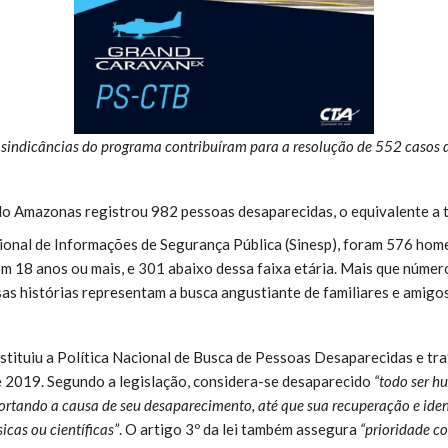
 sindicâncias do programa contribuíram para a resolução de 552 casos
o Amazonas registrou 982 pessoas desaparecidas, o equivalente a t
ional de Informações de Segurança Pública (Sinesp), foram 576 hom
 18 anos ou mais, e 301 abaixo dessa faixa etária. Mais que númer
sas histórias representam a busca angustiante de familiares e amigo
nstituiu a Política Nacional de Busca de Pessoas Desaparecidas e tra
e 2019. Segundo a legislação, considera-se desaparecido
“todo ser h
rtando a causa de seu desaparecimento, até que sua recuperação e iden
icas ou científicas”
. O artigo 3º da lei também assegura
“prioridade c