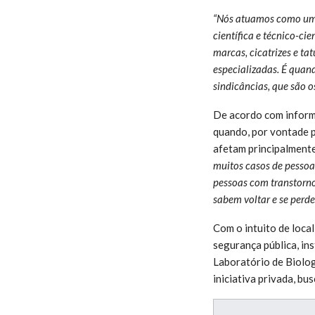
“Nós atuamos como um n
científica e técnico-ci
marcas, cicatrizes e ta
especializadas. É quand
sindicâncias, que são os
De acordo com informa
quando, por vontade p
afetam principalment
muitos casos de pessoa
pessoas com transtornos
sabem voltar e se perd
Com o intuito de local
segurança pública, ins
Laboratório de Biologi
iniciativa privada, bu