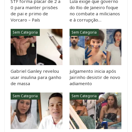
STF forma placar de 2 a
Lula exige que governo
0 para manter prisões
do Rio de Janeiro foque
de pai e primo de
no combate a milicianos
Vorcaro – País
e à corrupção…
Sem Categoria
Sem Categoria
Gabriel Ganley revelou
julgamento inicia após
usar insulina para ganho
Jairinho desistir de novo
de massa
adiamento
Sem Categoria
Sem Categoria