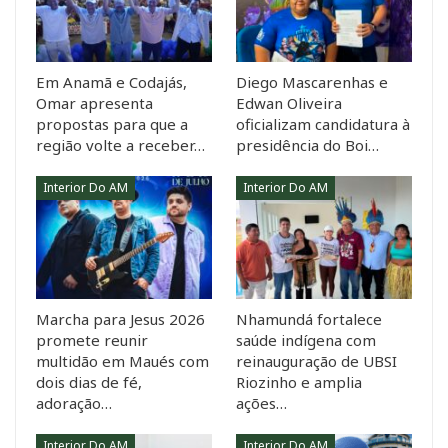
Em Anamã e Codajás,
Diego Mascarenhas e
Omar apresenta
Edwan Oliveira
propostas para que a
oficializam candidatura à
região volte a receber…
presidência do Boi…
Interior Do AM
Interior Do AM
Marcha para Jesus 2026
Nhamundá fortalece
promete reunir
saúde indígena com
multidão em Maués com
reinauguração de UBSI
dois dias de fé,
Riozinho e amplia
adoração…
ações…
Interior Do AM
Interior Do AM