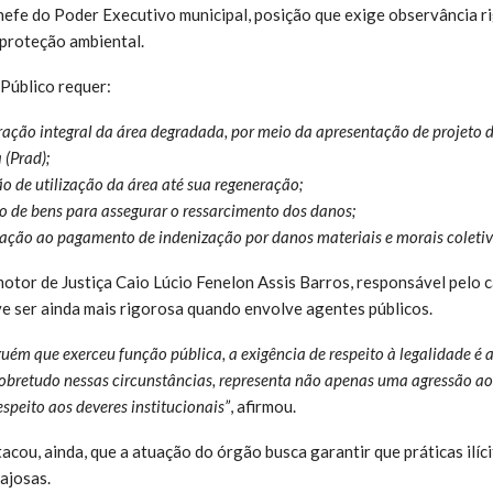
hefe do Poder Executivo municipal, posição que exige observância 
e proteção ambiental.
 Público requer:
ção integral da área degradada, por meio da apresentação de projeto 
(Prad);
o de utilização da área até sua regeneração;
 de bens para assegurar o ressarcimento dos danos;
ção ao pagamento de indenização por danos materiais e morais coletiv
tor de Justiça Caio Lúcio Fenelon Assis Barros, responsável pelo c
e ser ainda mais rigorosa quando envolve agentes públicos.
uém que exerceu função pública, a exigência de respeito à legalidade é 
obretudo nessas circunstâncias, representa não apenas uma agressão a
peito aos deveres institucionais”
, afirmou.
ou, ainda, que a atuação do órgão busca garantir que práticas ilíc
ajosas.