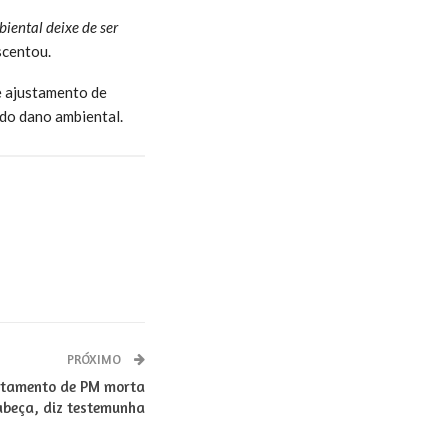
ental deixe de ser
scentou.
e ajustamento de
do dano ambiental.
PRÓXIMO
artamento de PM morta
abeça, diz testemunha