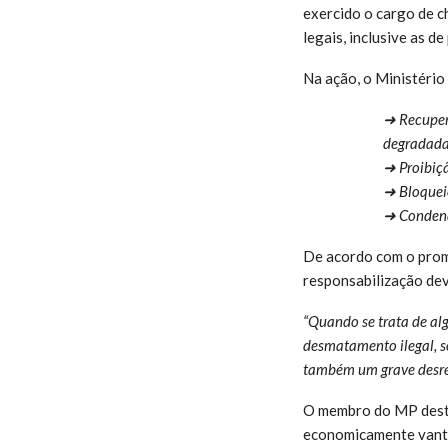
exercido o cargo de c
legais, inclusive as d
Na ação, o Ministério
➜ Recupera
degradada 
➜ Proibiçã
➜ Bloqueio
➜ Condena
De acordo com o promo
responsabilização dev
“Quando se trata de alg
desmatamento ilegal, s
também um grave desres
O membro do MP destac
economicamente vant