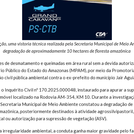
ção, uma vistoria técnica realizada pela Secretaria Municipal de Meio 
degradação de aproximadamente 10 hectares de floresta amazônica
s de desmatamento e queimadas em área rural sem a devida autori
rio Público do Estado do Amazonas (MPAM), por meio da Promotoria
o civil pública ambiental contra o ex-prefeito do município Jair Agui
o Inquérito Civil nº 170.2025.000048, instaurado para apurar a sup
imóvel localizado na Rodovia AM-354, KM 10. Durante a investigaçã
la Secretaria Municipal de Meio Ambiente constatou a degradação d
amazônica, posteriormente destinados à atividade agrossilvipastoril
al ou autorização para supressão de vegetação (ASV).
 irregularidade ambiental, a conduta ganha maior gravidade pelo fa