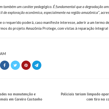
em também um caráter pedagógico. É fundamental que a degradação ambi
il de exploração econômica, especialmente na região amazônica”
, acre
o requerido poderá, caso manifeste interesse, aderir a um termo d
rmos do projeto Amazônia Protege, com vistas à reparação integral 
PAM
dades na manutenção e
Policiais teriam limpado ap
amais em Careiro Castanho
com tiro na c