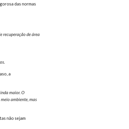
rigorosa das normas
de recuperação de área
os.
aso, a
ainda maior. O
o meio ambiente, mas
itas não sejam