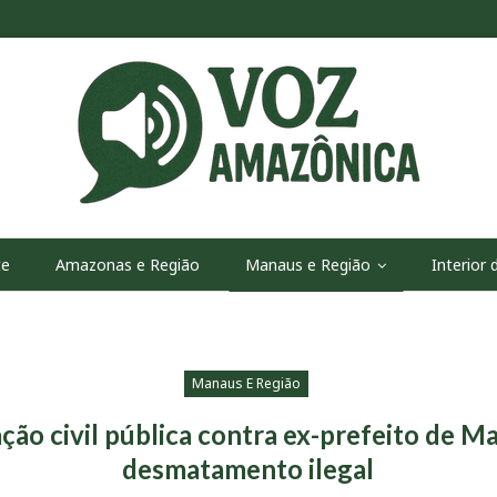
te
Amazonas e Região
Manaus e Região
Interior
Manaus E Região
ção civil pública contra ex-prefeito de M
desmatamento ilegal