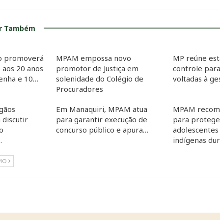
ar Também
co promoverá
MPAM empossa novo
MP reúne est
 aos 20 anos
promotor de Justiça em
controle para
Penha e 10…
solenidade do Colégio de
voltadas à g
Procuradores
gãos
Em Manaquiri, MPAM atua
MPAM recom
 discutir
para garantir execução de
para proteger
o
concurso público e apura…
adolescentes
…
indígenas du
MO