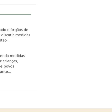
ado e órgãos de
 discutir medidas
estão…
enda medidas
 crianças,
 e povos
rante…