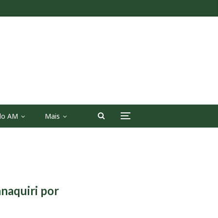
 do AM
Mais
anaquiri por