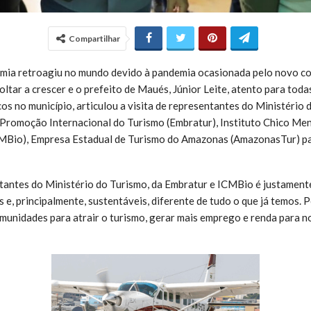
Compartilhar
omia retroagiu no mundo devido à pandemia ocasionada pelo novo c
ltar a crescer e o prefeito de Maués, Júnior Leite, atento para toda
s no município, articulou a visita de representantes do Ministério
e Promoção Internacional do Turismo (Embratur), Instituto Chico M
CMBio), Empresa Estadual de Turismo do Amazonas (AmazonasTur) pa
ntantes do Ministério do Turismo, da Embratur e ICMBio é justament
 e, principalmente, sustentáveis, diferente de tudo o que já temos. 
unidades para atrair o turismo, gerar mais emprego e renda para no