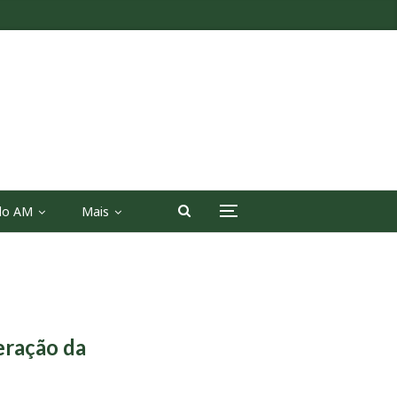
 do AM
Mais
eração da