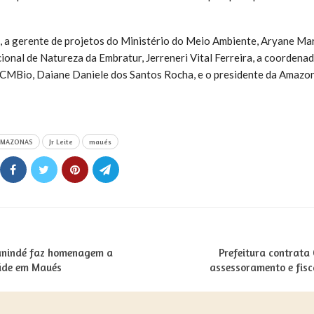
a, a gerente de projetos do Ministério do Meio Ambiente, Aryane Ma
onal de Natureza da Embratur, Jerreneri Vital Ferreira, a coordena
ICMBio, Daiane Daniele dos Santos Rocha, e o presidente da Amazonas
AMAZONAS
Jr Leite
maués
anindé faz homenagem a
Prefeitura contrata
úde em Maués
assessoramento e fisc