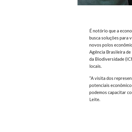
É notório que a econ
busca soluções para vo
novos polos econômico
Agência Brasileira d
da Biodiversidade (I
locais.
“A visita dos represe
potenciais econômicos
podemos capacitar com
Leite.