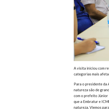
A visita iniciou com r
categorias mais afet
Para o presidente da A
natureza são de grand
com o prefeito Júnior
que a Embratur e ICMbi
natureza. Viemos par