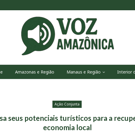
te
Amazonas e Região
Manaus e Região
Interior
Ação Conjunta
sa seus potenciais turísticos para a recup
economia local