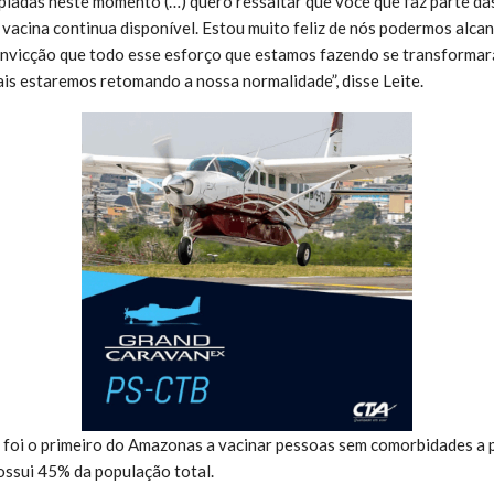
pladas neste momento (…) quero ressaltar que você que faz parte das
a vacina continua disponível. Estou muito feliz de nós podermos alc
onvicção que todo esse esforço que estamos fazendo se transformar
ais estaremos retomando a nossa normalidade”, disse Leite.
foi o primeiro do Amazonas a vacinar pessoas sem comorbidades a p
possui 45% da população total.