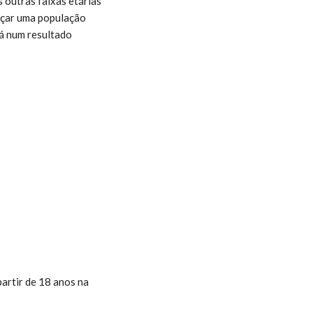
 outras faixas etárias
ançar uma população
á num resultado
artir de 18 anos na