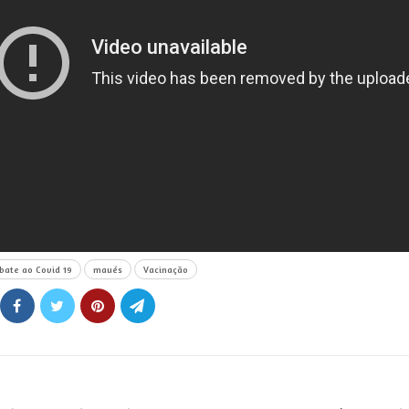
ate ao Covid 19
maués
Vacinação