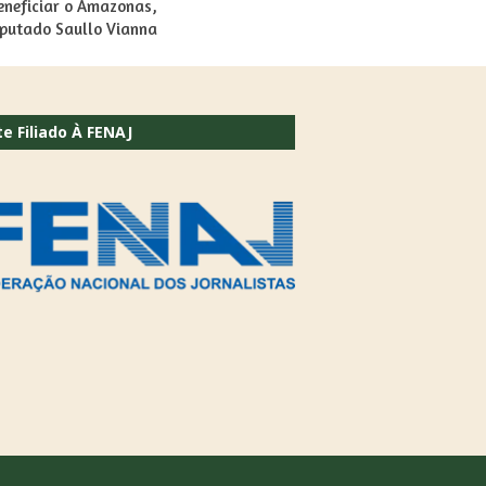
eneficiar o Amazonas,
eputado Saullo Vianna
te Filiado À FENAJ