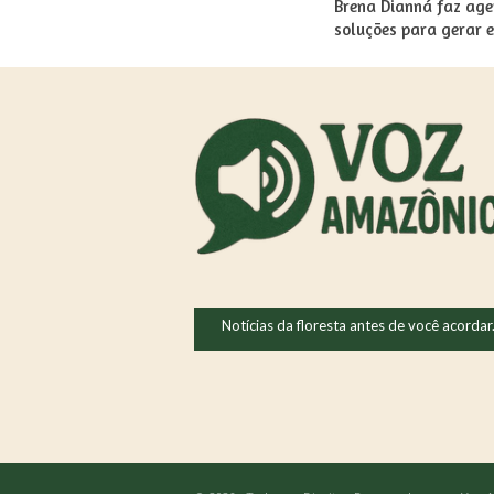
Brena Dianná faz age
soluções para gerar 
Notícias da floresta antes de você acordar