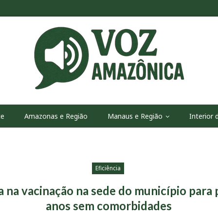
te
Amazonas e Região
Manaus e Região
Interior
Eficiência
 na vacinação na sede do município para 
anos sem comorbidades