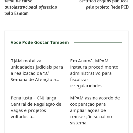
tema de curso
certifica órgãos públicos
autoinstrucional oferecido
pelo projeto Rede PCD
pela Esmam
Você Pode Gostar Também
TJAM mobiliza
Em Anamã, MPAM
unidadades judiciais para
instaura procedimento
a realização da “3.ª
administrativo para
Semana de Atenção à…
fiscalizar
irregularidades…
Pena Justa – CNJ lança
MPAM assina acordo de
Central de Regulação de
cooperação para
Vagas e projetos
ampliar ações de
voltados à…
reinserção social no
sistema…