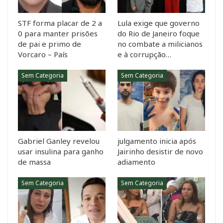
STF forma placar de 2 a
Lula exige que governo
0 para manter prisões
do Rio de Janeiro foque
de pai e primo de
no combate a milicianos
Vorcaro – País
e à corrupção…
Sem Categoria
Sem Categoria
Gabriel Ganley revelou
julgamento inicia após
usar insulina para ganho
Jairinho desistir de novo
de massa
adiamento
Sem Categoria
Sem Categoria