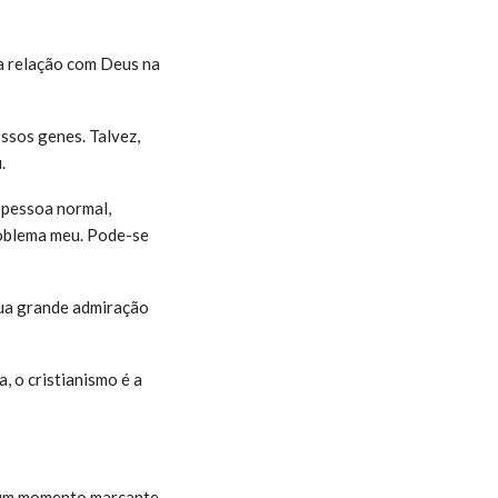
a relação com Deus na
ssos genes. Talvez,
.
 pessoa normal,
roblema meu. Pode-se
sua grande admiração
, o cristianismo é a
m um momento marcante