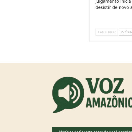
julgamento inicia
desistir de novo
ANTERIOR
PRÓXI
Notícias da floresta antes de você acordar