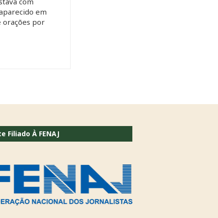
stava com
saparecido em
e orações por
te Filiado À FENAJ