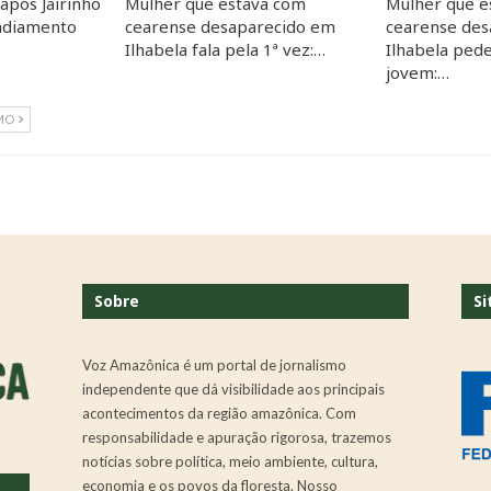
 após Jairinho
Mulher que estava com
Mulher que e
 adiamento
cearense desaparecido em
cearense de
Ilhabela fala pela 1ª vez:…
Ilhabela ped
jovem:…
MO
Sobre
Si
Voz Amazônica é um portal de jornalismo
independente que dá visibilidade aos principais
acontecimentos da região amazônica. Com
responsabilidade e apuração rigorosa, trazemos
notícias sobre política, meio ambiente, cultura,
economia e os povos da floresta. Nosso
.