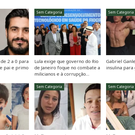
Sem Categoria
Sem Categoria
de 2 a 0 para
Lula exige que governo do Rio
Gabriel Ganle
e pai e primo
de Janeiro foque no combate a
insulina par
milicianos e à corrupção…
Sem Categoria
Sem Categoria