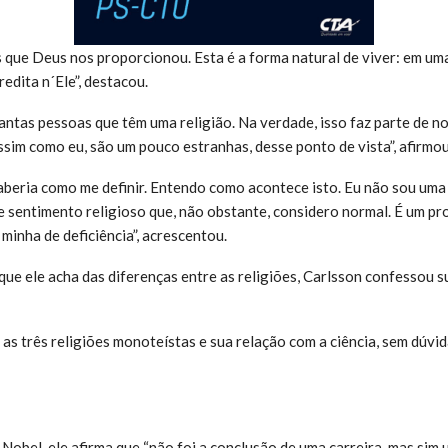
que Deus nos proporcionou. Esta é a forma natural de viver: em um
redita n´Ele”, destacou.
antas pessoas que têm uma religião. Na verdade, isso faz parte de no
ssim como eu, são um pouco estranhas, desse ponto de vista”, afirmou
aberia como me definir. Entendo como acontece isto. Eu não sou uma
 sentimento religioso que, não obstante, considero normal. É um p
minha de deficiência”, acrescentou.
ue ele acha das diferenças entre as religiões, Carlsson confessou 
as três religiões monoteístas e sua relação com a ciência, sem dúvida
Nobel, ele afirma que “não foi a conclusão de uma carreira, mas si