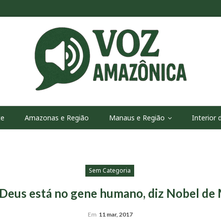
te
Amazonas e Região
Manaus e Região
Interior
Sem Categoria
Deus está no gene humano, diz Nobel de
Em
11 mar, 2017