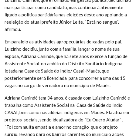
Luizinho Canindé, que é formado em gestão pública, decidiu não
mais participar como candidato, mas continuará ativamente
ligado a política partidária nas eleições deste ano apoiando a
reeleição do atual prefeito Júnior Leite. “Está no sangue”,
afirmou.
Em paralelo as atividades agropecuárias deixadas pelo pai,
Luizinho decidiu, junto com a família, lançar o nome de sua
esposa, Adriana Canindé, que há sete anos exerce a função de
Assistente Social no ambito do Distrito Sanitário Indígena,
lotada na Casa de Saúde do Indio/ Casai-Maués, que
posteriormente será licenciada para concorrer a uma das 15
vagas no cargo de vereadora no município de Maués.
Adriana Canindé tem 34 anos, é casada com Luizinho Canindé e
trabalha como Assistente Social na Casa de Saúde do Indio
CASAI, bem como nas aldeias indigenas em Maués. Ela atua em
projetos sociais, sendo idealizadora do “Eu Quero Ajudar” .
“Foi com muita empatia e amor no coração que o projeto
surgiu, levando para os bairros carentes do município ações