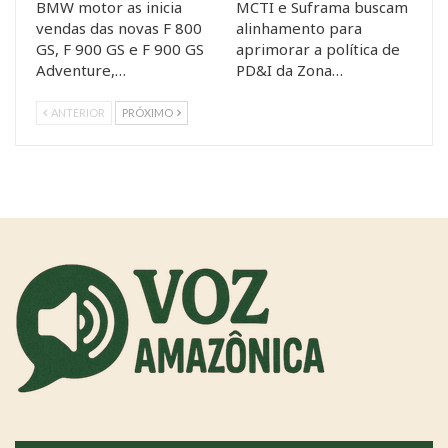
BMW motor as inicia
MCTI e Suframa buscam
vendas das novas F 800
alinhamento para
GS, F 900 GS e F 900 GS
aprimorar a política de
Adventure,…
PD&I da Zona…
ANTERIOR
PRÓXIMO