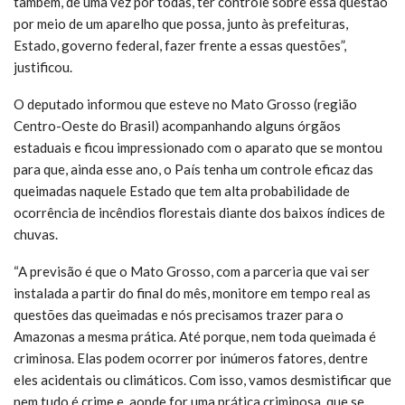
também, de uma vez por todas, ter controle sobre essa questão
por meio de um aparelho que possa, junto às prefeituras,
Estado, governo federal, fazer frente a essas questões”,
justificou.
O deputado informou que esteve no Mato Grosso (região
Centro-Oeste do Brasil) acompanhando alguns órgãos
estaduais e ficou impressionado com o aparato que se montou
para que, ainda esse ano, o País tenha um controle eficaz das
queimadas naquele Estado que tem alta probabilidade de
ocorrência de incêndios florestais diante dos baixos índices de
chuvas.
“A previsão é que o Mato Grosso, com a parceria que vai ser
instalada a partir do final do mês, monitore em tempo real as
questões das queimadas e nós precisamos trazer para o
Amazonas a mesma prática. Até porque, nem toda queimada é
criminosa. Elas podem ocorrer por inúmeros fatores, dentre
eles acidentais ou climáticos. Com isso, vamos desmistificar que
nem tudo é crime e, aonde for uma prática criminosa, que se