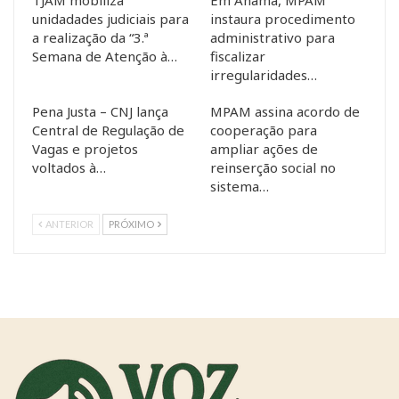
TJAM mobiliza
Em Anamã, MPAM
unidadades judiciais para
instaura procedimento
a realização da “3.ª
administrativo para
Semana de Atenção à…
fiscalizar
irregularidades…
Pena Justa – CNJ lança
MPAM assina acordo de
Central de Regulação de
cooperação para
Vagas e projetos
ampliar ações de
voltados à…
reinserção social no
sistema…
ANTERIOR
PRÓXIMO