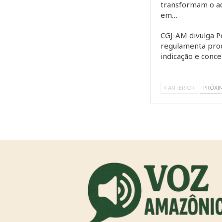
transformam o ac
em…
CGJ-AM divulga P
regulamenta pro
indicação e conc
ANTERIOR
PRÓXI