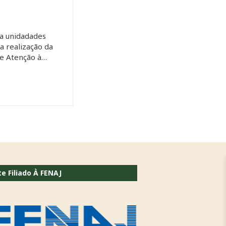
a unidadades
 a realização da
de Atenção à…
te Filiado À FENAJ