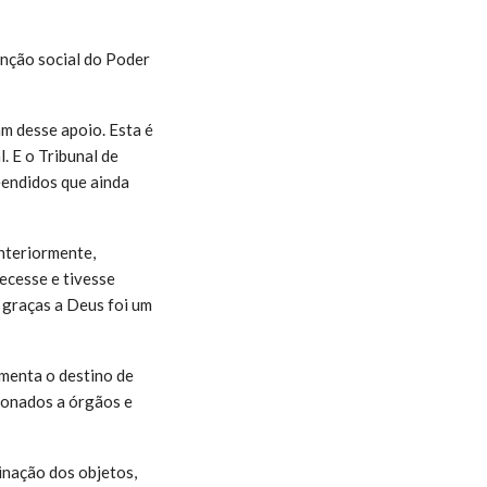
unção social do Poder
m desse apoio. Esta é
. E o Tribunal de
eendidos que ainda
anteriormente,
tecesse e tivesse
e graças a Deus foi um
amenta o destino de
ionados a órgãos e
inação dos objetos,