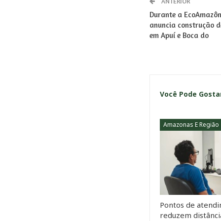
ANTERIOR
Durante a EcoAmazôn
anuncia construção d
em Apuí e Boca do
Você Pode Gost
Amazonas E Região
Pontos de atend
reduzem distânci