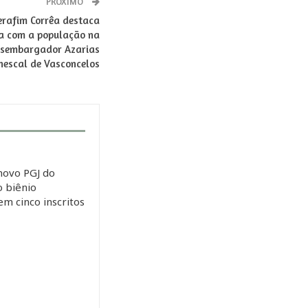
PRÓXIMO
erafim Corrêa destaca
ça com a população na
esembargador Azarias
nescal de Vasconcelos
novo PGJ do
 biênio
m cinco inscritos