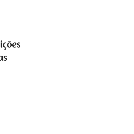
ições
as