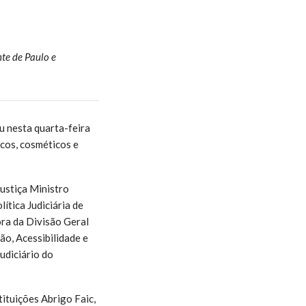
nte de Paulo e
u nesta quarta-feira
icos, cosméticos e
ustiça Ministro
tica Judiciária de
ra da Divisão Geral
ão, Acessibilidade e
udiciário do
tituições Abrigo Faic,