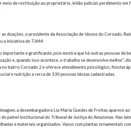
meio de restituição ao proprietário, leilão judicial, perdimento em 
.
r as doações, o presidente da Associação de Idosos do Coroado, R
u a iniciativa do TJAM.
ito importante e gratificante, pois mostra que há outras pessoas de 
zação e, quando isso acontece, o trabalho se desenvolve melhor”, dis
a no bairro Coroado 2 e oferece atendimento psicológico, fisioterápi
social e nutrição a cerca de 330 pessoas idosas cadastradas.
magem, a desembargadora Lia Maria Guedes de Freitas aparece ao 
 do painel institucional do Tribunal de Justiça do Amazonas. Nas lat
ilhadas e materiais organizados. Vasos com plantas ornamentais c