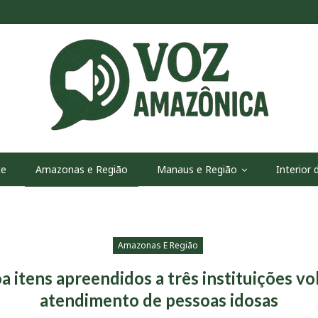
te
Amazonas e Região
Manaus e Região
Interior
Amazonas E Região
 itens apreendidos a três instituições vo
atendimento de pessoas idosas