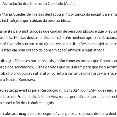
e Associação dos Idosos do Coroado (Assic).
Maria Guedes de Freitas destacou a importância da iniciativa e a f
s instituições que cuidam da pessoa idosa.
mente para instituições que cuidam de pessoas idosas e que precisa
essária. Muitas dessas entidades não têm nenhum apoio institucional
stá fazendo sua parte ao ajudar essas instituições com objetos apr
e estão em bom estado de conservação”, afirmou a magistrada.
ito gratificantes para nós pois, assim como as outras que fizemos 
rça dos servidores, juízes e todos que se uniram para que isso acon
rabalho árduo, mas satisfatório, feito a partir de uma força-tarefa, 
tora Naiara Benchaya.
ção estão previstas pela Resolução n.º 51/2024, do TJAM, que regul
mbito do Poder Judiciário do Amazonas, permitindo que sejam direc
a conclusão dos trâmites legais.
 cabe aos magistrados responsáveis pelos processos definir a dest