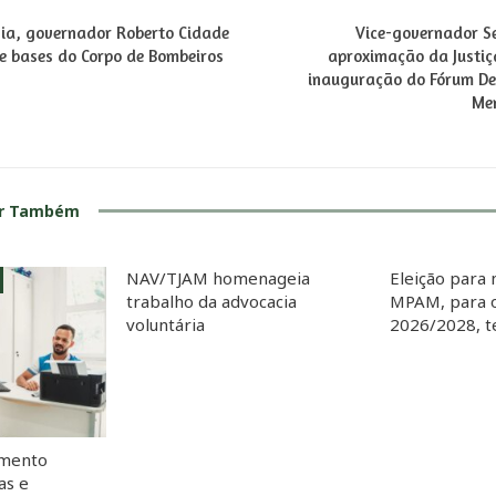
ia, governador Roberto Cidade
Vice-governador S
e bases do Corpo de Bombeiros
aproximação da Justi
inauguração do Fórum D
Me
ar Também
NAV/TJAM homenageia
Eleição para 
trabalho da advocacia
MPAM, para o
voluntária
2026/2028, te
imento
as e