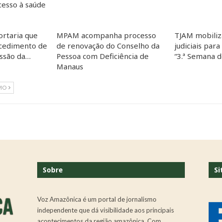
esso à saúde
ortaria que
MPAM acompanha processo
TJAM mobiliz
cedimento de
de renovação do Conselho da
judiciais para
essão da…
Pessoa com Deficiência de
“3.ª Semana 
Manaus
MO
Sobre
Si
Voz Amazônica é um portal de jornalismo
independente que dá visibilidade aos principais
acontecimentos da região amazônica. Com