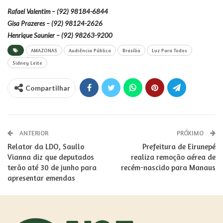
Rafael Valentim – (92) 98184-6844
Gisa Prazeres – (92) 98124-2626
Henrique Saunier – (92) 98263-9200
AMAZONAS
Audiência Pública
Brasília
Luz Para Todos
Sidney Leite
Compartilhar
ANTERIOR
PRÓXIMO
Relator da LDO, Saullo
Prefeitura de Eirunepé
Vianna diz que deputados
realiza remoção aérea de
terão até 30 de junho para
recém-nascido para Manaus
apresentar emendas