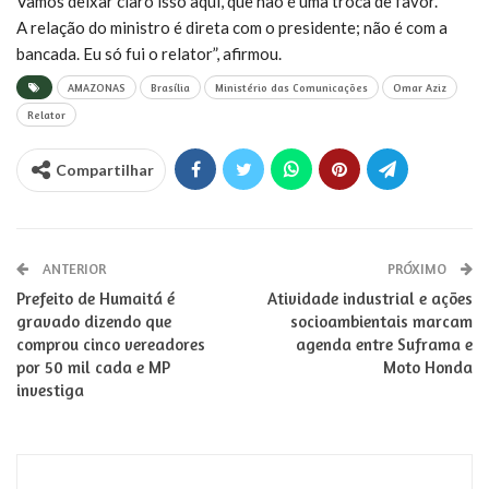
Vamos deixar claro isso aqui, que não é uma troca de favor.
A relação do ministro é direta com o presidente; não é com a
bancada. Eu só fui o relator”, afirmou.
AMAZONAS
Brasília
Ministério das Comunicações
Omar Aziz
Relator
Compartilhar
ANTERIOR
PRÓXIMO
Prefeito de Humaitá é
Atividade industrial e ações
gravado dizendo que
socioambientais marcam
comprou cinco vereadores
agenda entre Suframa e
por 50 mil cada e MP
Moto Honda
investiga