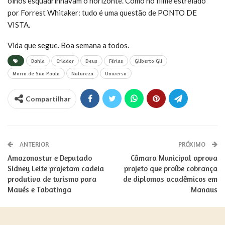
olhos esquadrinhavam o horizonte. Como no filme estrelado
por Forrest Whitaker: tudo é uma questão de PONTO DE
VISTA.
Vida que segue. Boa semana a todos.
Bahia
Criador
Deus
Férias
Gilberto Gil
Morro de São Paulo
Natureza
Universo
Compartilhar
ANTERIOR
PRÓXIMO
Amazonastur e Deputado
Câmara Municipal aprova
Sidney Leite projetam cadeia
projeto que proíbe cobrança
produtiva de turismo para
de diplomas acadêmicos em
Maués e Tabatinga
Manaus