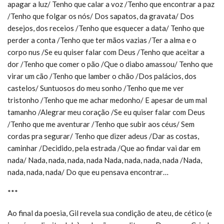
apagar a luz/ Tenho que calar a voz /Tenho que encontrar a paz
/Tenho que folgar os nós/ Dos sapatos, da gravata/ Dos
desejos, dos receios /Tenho que esquecer a data/ Tenho que
perder a conta /Tenho que ter mãos vazias /Ter a alma e o
corpo nus /Se eu quiser falar com Deus /Tenho que aceitar a
dor /Tenho que comer o pão /Que o diabo amassou/ Tenho que
virar um cão /Tenho que lamber o chão /Dos palácios, dos
castelos/ Suntuosos do meu sonho /Tenho que me ver
tristonho /Tenho que me achar medonho/ E apesar de um mal
tamanho /Alegrar meu coração /Se eu quiser falar com Deus
/Tenho que me aventurar /Tenho que subir aos céus/ Sem
cordas pra segurar/ Tenho que dizer adeus /Dar as costas,
caminhar /Decidido, pela estrada /Que ao findar vai dar em
nada/ Nada, nada, nada, nada Nada, nada, nada, nada /Nada,
nada, nada, nada/ Do que eu pensava encontrar…
***
Ao final da poesia, Gil revela sua condição de ateu, de cético (e