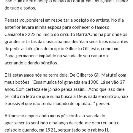
isso é um direito dele): o de não acreditar em Deus, num Criador
de tudo e todos.
Pensativo, ponderei em respeitar a posição do artista. No dia
anterior levara minha esposa para conhecer o famoso
Camarote 2222 no início do circuito Barra/Ondina por onde os
grandes artistas da música baiana desfilam seus trios não antes
de pedir as bênçãos do próprio Gilberto Gil; este, como um
Papa, permanece impávido na sacada de seu camarote
acenando e dando bênçãos.
E lá estavámos nós na terra dele. De Gilberto Gil. Matutei com
meus botões: “Essa música foi gravada em 1980. Lá se vão 37
anos. Com certeza ele já não pensa assim… Acho que isso dele
ter dito na letra de que numa busca a Deus nada encontrou, não
é possivel que não tenha mudado de opinião…”, pensei.
Ali mesmo empurrando meus pés contra a sacada do
apartamento sentindo o balanço da rede, me ocorreu outro
episódio quando, em 1921, perguntado pelo rabino H.