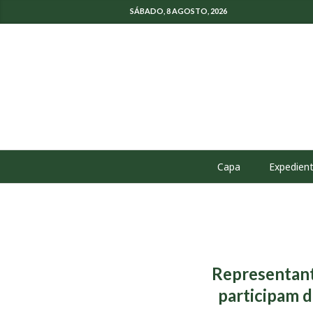
SÁBADO, 8 AGOSTO, 2026
Capa
Expedien
Representant
participam d