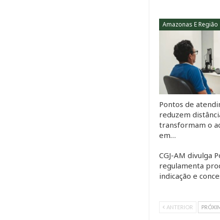
Amazonas E Região
Pontos de atend
reduzem distânci
transformam o ac
em…
CGJ-AM divulga P
regulamenta pro
indicação e conc
ANTERIOR
PRÓXI