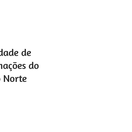
idade de
mações do
o Norte