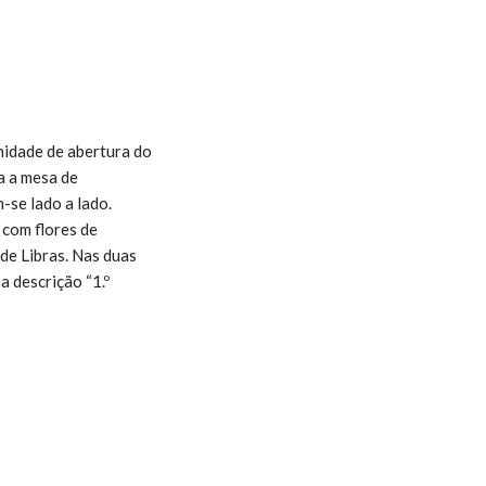
nidade de abertura do
a a mesa de
-se lado a lado.
 com flores de
de Libras. Nas duas
a descrição “1.º