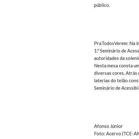
público.
PraTodosVerem: Na ima
1.º Seminário de Aces
autoridades da soleni
Nesta mesa consta uma
diversas cores. Atrás
laterias do telão cons
Seminário de Acessibi
Afonso Júnior
Foto: Acervo (TCE-A