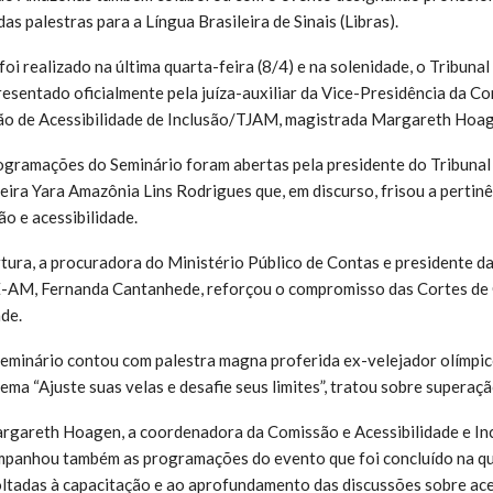
as palestras para a Língua Brasileira de Sinais (Libras).
oi realizado na última quarta-feira (8/4) e na solenidade, o Tribunal
sentado oficialmente pela juíza-auxiliar da Vice-Presidência da Co
ão de Acessibilidade de Inclusão/TJAM, magistrada Margareth Hoag
rogramações do Seminário foram abertas pela presidente do Tribuna
ira Yara Amazônia Lins Rodrigues que, em discurso, frisou a pertin
ão e acessibilidade.
tura, a procuradora do Ministério Público de Contas e presidente d
E-AM, Fernanda Cantanhede, reforçou o compromisso das Cortes de 
ade.
Seminário contou com palestra magna proferida ex-velejador olímpic
ma “Ajuste suas velas e desafie seus limites”, tratou sobre superaçã
argareth Hoagen, a coordenadora da Comissão e Acessibilidade e In
panhou também as programações do evento que foi concluído na qui
oltadas à capacitação e ao aprofundamento das discussões sobre ace