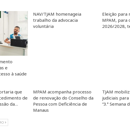
NAV/TJAM homenageia
Eleição para 
trabalho da advocacia
MPAM, para o
voluntária
2026/2028, te
imento
as e
esso à saúde
ortaria que
MPAM acompanha processo
TJAM mobiliz
cedimento de
de renovação do Conselho da
judiciais para
essão da…
Pessoa com Deficiência de
“3.ª Semana 
Manaus
MO