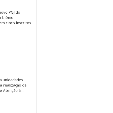
novo PGJ do
 biênio
m cinco inscritos
a unidadades
 a realização da
de Atenção à…