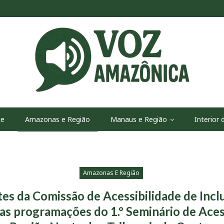
te
Amazonas e Região
Manaus e Região
Interior
Amazonas E Região
es da Comissão de Acessibilidade de Inc
as programações do 1.º Seminário de Aces