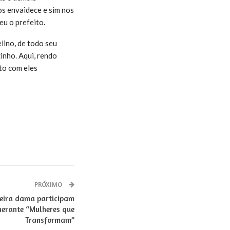
os envaidece e sim nos
eu o prefeito.
lino, de todo seu
inho. Aqui, rendo
to com eles
PRÓXIMO
meira dama participam
nerante “Mulheres que
Transformam”