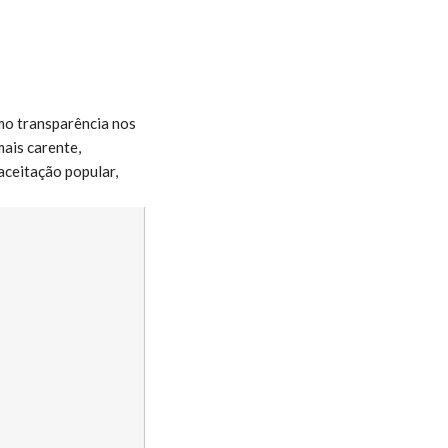
omo transparência nos
mais carente,
 aceitação popular,