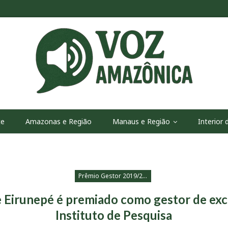
te
Amazonas e Região
Manaus e Região
Interior
Prêmio Gestor 2019/2020
e Eirunepé é premiado como gestor de exc
Instituto de Pesquisa