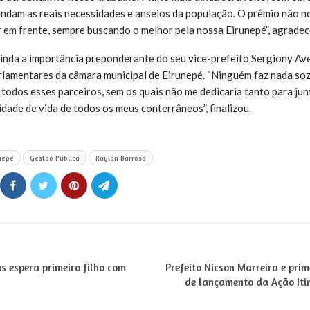
ndam as reais necessidades e anseios da população. O prêmio não n
 em frente, sempre buscando o melhor pela nossa Eirunepé”, agradec
inda a importância preponderante do seu vice-prefeito Sergiony Ave
rlamentares da câmara municipal de Eirunepé. “Ninguém faz nada soz
odos esses parceiros, sem os quais não me dedicaria tanto para jun
dade de vida de todos os meus conterrâneos”, finalizou.
nepé
Gestão Pública
Raylan Barroso
s espera primeiro filho com
Prefeito Nicson Marreira e pri
de lançamento da Ação Iti