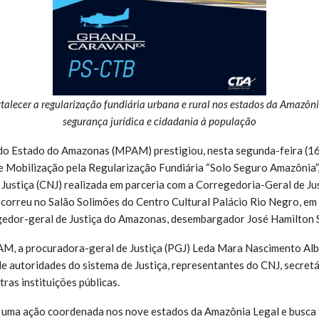
rtalecer a regularização fundiária urbana e rural nos estados da Amazôn
segurança jurídica e cidadania à população
do Estado do Amazonas (MPAM) prestigiou, nesta segunda-feira (16
 Mobilização pela Regularização Fundiária “Solo Seguro Amazônia”, 
Justiça (CNJ) realizada em parceria com a Corregedoria-Geral de J
orreu no Salão Solimões do Centro Cultural Palácio Rio Negro, em 
gedor-geral de Justiça do Amazonas, desembargador José Hamilton S
, a procuradora-geral de Justiça (PGJ) Leda Mara Nascimento Alb
de autoridades do sistema de Justiça, representantes do CNJ, secretá
tras instituições públicas.
 uma ação coordenada nos nove estados da Amazônia Legal e busca f