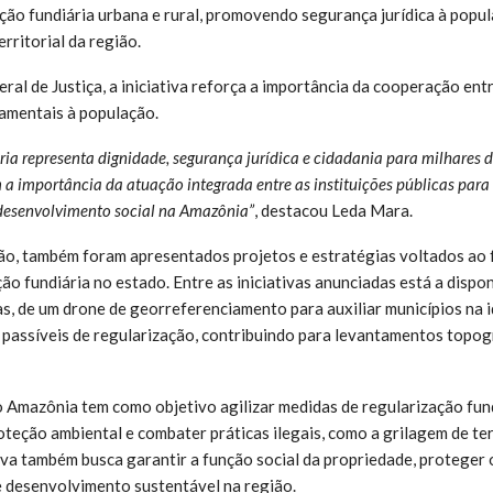
ação fundiária urbana e rural, promovendo segurança jurídica à popu
rritorial da região.
al de Justiça, a iniciativa reforça a importância da cooperação entr
damentais à população.
ria representa dignidade, segurança jurídica e cidadania para milhares de
 importância da atuação integrada entre as instituições públicas para a
desenvolvimento social na Amazônia”
, destacou Leda Mara.
o, também foram apresentados projetos e estratégias voltados ao 
ção fundiária no estado. Entre as iniciativas anunciadas está a dispo
s, de um drone de georreferenciamento para auxiliar municípios na i
passíveis de regularização, contribuindo para levantamentos topog
Amazônia tem como objetivo agilizar medidas de regularização fundi
oteção ambiental e combater práticas ilegais, como a grilagem de terr
iva também busca garantir a função social da propriedade, proteger
de desenvolvimento sustentável na região.