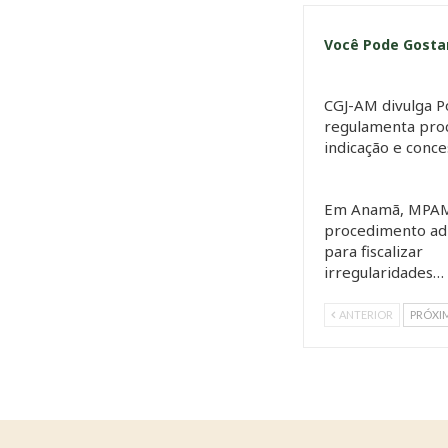
Você Pode Gost
CGJ-AM divulga P
regulamenta pro
indicação e conc
Em Anamã, MPAM
procedimento adm
para fiscalizar
irregularidades…
ANTERIOR
PRÓXI