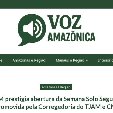
te
Amazonas e Região
Manaus e Região
Interior
Amazonas E Região
prestigia abertura da Semana Solo Seg
romovida pela Corregedoria do TJAM e C