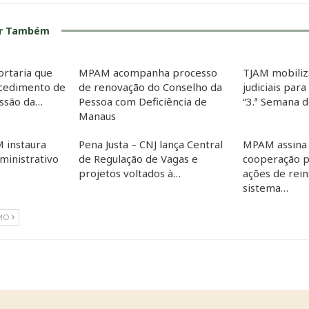
ar Também
ortaria que
MPAM acompanha processo
TJAM mobiliz
cedimento de
de renovação do Conselho da
judiciais para
essão da…
Pessoa com Deficiência de
“3.ª Semana 
Manaus
 instaura
Pena Justa – CNJ lança Central
MPAM assina
inistrativo
de Regulação de Vagas e
cooperação p
projetos voltados à…
ações de rein
sistema…
MO