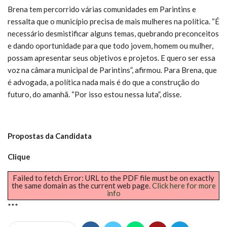
Brena tem percorrido várias comunidades em Parintins e
ressalta que o município precisa de mais mulheres na política. “É
necessário desmistificar alguns temas, quebrando preconceitos
e dando oportunidade para que todo jovem, homem ou mulher,
possam apresentar seus objetivos e projetos. E quero ser essa
voz na câmara municipal de Parintins”, afirmou. Para Brena, que
é advogada, a política nada mais é do que a construção do
futuro, do amanhã. “Por isso estou nessa luta”, disse.
Propostas da Candidata
Clique
Failed to fetch Error: URL to the PDF file must be on exactly
the same domain as the current web page.
Click here for more
info
***