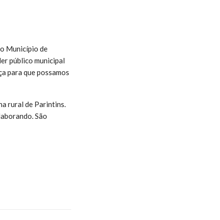
lo Município de
er público municipal
nça para que possamos
 rural de Parintins.
laborando. São