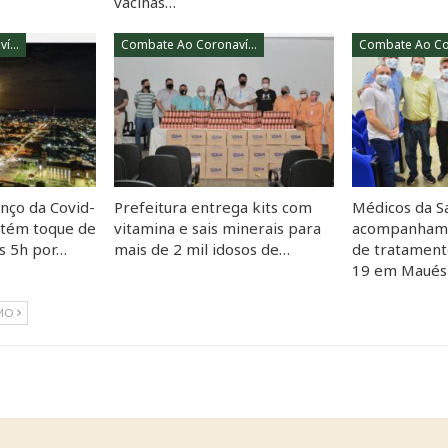
vacinas…
Combate Ao Coronavírus
Combate Ao Coronavírus
nço da Covid-
Prefeitura entrega kits com
Médicos da S
ntém toque de
vitamina e sais minerais para
acompanham 
às 5h por…
mais de 2 mil idosos de…
de tratament
19 em Maués
MO