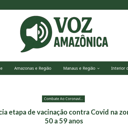
te
Amazonas e Região
Manaus e Região
Interior
Combate Ao Coronavírus
icia etapa de vacinação contra Covid na zo
50 a 59 anos