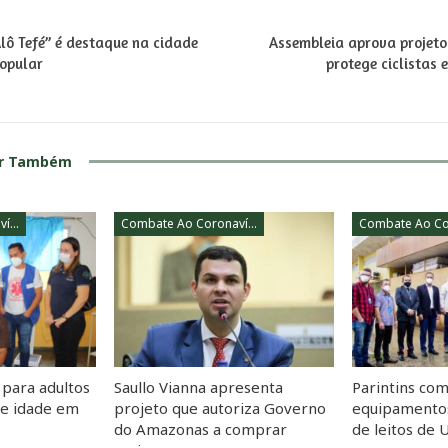
lô Tefé” é destaque na cidade
Assembleia aprova projeto
opular
protege ciclistas
ar Também
Combate Ao Coronavírus
Combate Ao Coronavírus
 para adultos
Saullo Vianna apresenta
Parintins co
de idade em
projeto que autoriza Governo
equipamentos
do Amazonas a comprar
de leitos de 