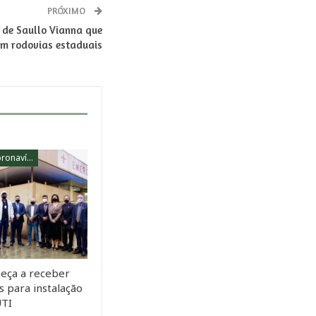
PRÓXIMO
 de Saullo Vianna que
 em rodovias estaduais
Combate Ao Coronavírus
meça a receber
 para instalação
UTI