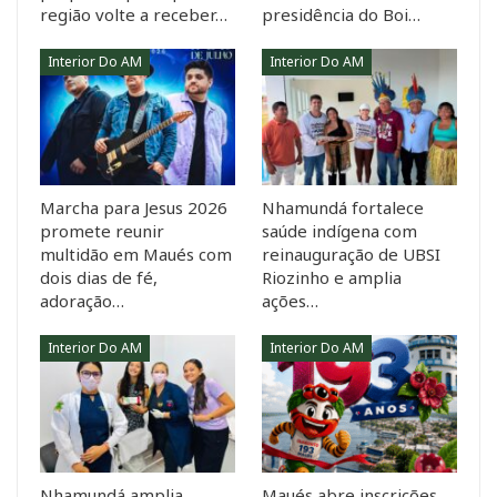
região volte a receber…
presidência do Boi…
Interior Do AM
Interior Do AM
Marcha para Jesus 2026
Nhamundá fortalece
promete reunir
saúde indígena com
multidão em Maués com
reinauguração de UBSI
dois dias de fé,
Riozinho e amplia
adoração…
ações…
Interior Do AM
Interior Do AM
Nhamundá amplia
Maués abre inscrições