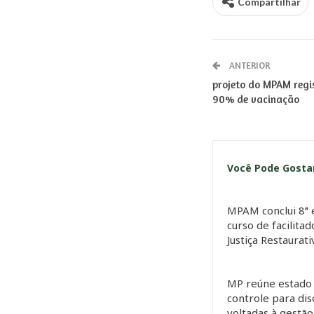
Compartilhar
ANTERIOR
projeto do MPAM regi
90% de vacinação
Você Pode Gost
MPAM conclui 8ª 
curso de facilita
Justiça Restaurat
MP reúne estado 
controle para dis
voltadas à gestã