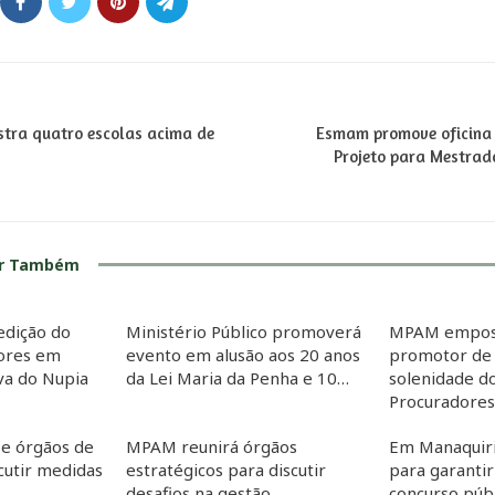
stra quatro escolas acima de
Esmam promove oficina 
Projeto para Mestrad
ar Também
edição do
Ministério Público promoverá
MPAM empos
dores em
evento em alusão aos 20 anos
promotor de 
iva do Nupia
da Lei Maria da Penha e 10…
solenidade d
Procuradore
e órgãos de
MPAM reunirá órgãos
Em Manaquir
cutir medidas
estratégicos para discutir
para garanti
o…
desafios na gestão
concurso púb