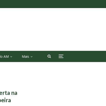
 do AM
Mais
erta na
oeira