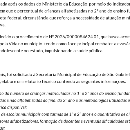
omada após os dados do Ministério da Educação, por meio do Indicado
em que o percentual de crianças alfabetizadas no 2º ano do ensino f
eta federal, circunstância que reforça a necessidade de atuação mini
iva.
belecido o procedimento de Nº 2026/0000084624.01, que busca acom
pela Vida no município, tendo como foco principal combater a evasã
e adolescente no estado, impulsionando a saúde pública.
ais, foi solicitado à Secretaria Municipal de Educação de São Gabrie
s, elabore um relatório técnico contendo as seguintes informações:
o do número de crianças matriculadas no 1º e 2º anos do ensino fundam
das e não alfabetizadas ao final do 2º ano e as metodologias utilizadas 
rica disponível;
e escolas municipais com turmas de 1º e 2º anos e o quantitativo de al
sores alfabetizadores, formação de docentes e eventuais dificuldades est
as;