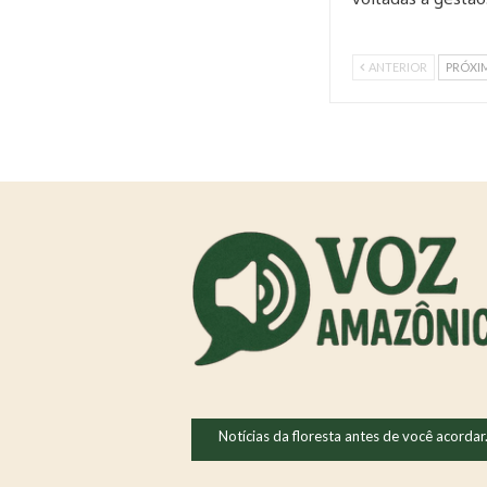
ANTERIOR
PRÓXI
Notícias da floresta antes de você acordar