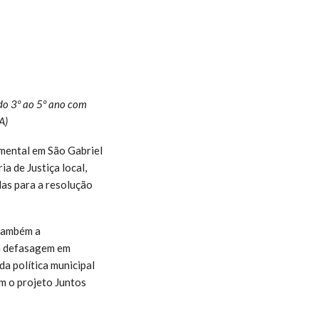
do 3º ao 5º ano com
A)
amental em São Gabriel
 de Justiça local,
das para a resolução
 também a
m defasagem em
da política municipal
m o projeto Juntos