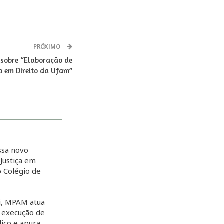
PRÓXIMO
sobre “Elaboração de
o em Direito da Ufam”
sa novo
Justiça em
o Colégio de
s
i, MPAM atua
r execução de
lico e apura…