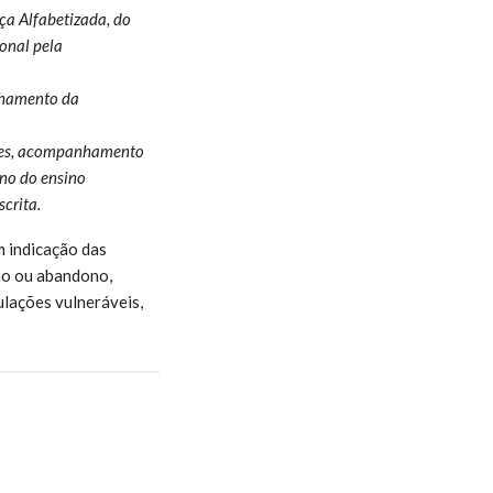
a Alfabetizada, do
onal pela
nhamento da
ores, acompanhamento
no do ensino
crita.
m indicação das
ão ou abandono,
ulações vulneráveis,