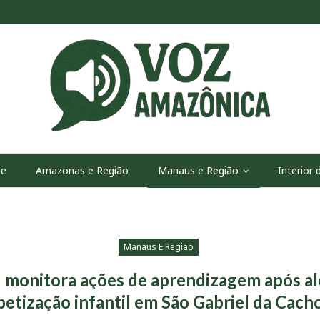
te
Amazonas e Região
Manaus e Região
Interior
Manaus E Região
onitora ações de aprendizagem após al
betização infantil em São Gabriel da Cach