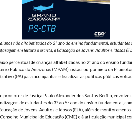
alunos não alfabetizados do 2º ano do ensino fundamental, estudantes 
efasagem em leitura e escrita, e Educação de Jovens, Adultos e Idosos (EJ
ixo percentual de crianças alfabetizadas no 2º ano do ensino fund
tério Público do Amazonas (MPAM) instaurou, por meio da Promotoria
rativo (PA) para acompanhar e fiscalizar as políticas públicas volta
do promotor de Justiça Paulo Alexander dos Santos Beriba, envolve
ndizagem de estudantes do 3º ao 5º ano do ensino fundamental, co
a Educação de Jovens, Adultos e Idosos (EJA), além do monitoramento 
 Conselho Municipal de Educação (CME) e à articulação municipal co