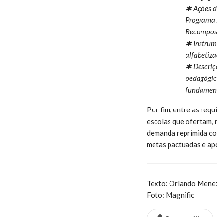
✱ Ações d
Programa A
Recomposi
✱ Instrum
alfabetiza
✱ Descriç
pedagógico
fundamenta
Por fim, entre as requ
escolas que ofertam, 
demanda reprimida con
metas pactuadas e apo
Texto: Orlando Mene
Foto: Magnific