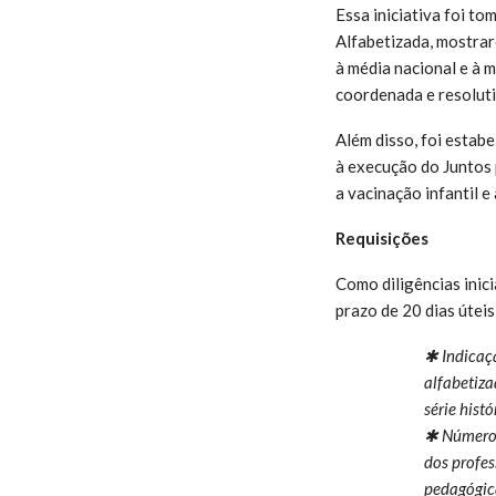
Essa iniciativa foi t
Alfabetizada, mostrar
à média nacional e à m
coordenada e resolut
Além disso, foi esta
à execução do Juntos 
a vacinação infantil 
Requisições
Como diligências inici
prazo de 20 dias útei
✱ Indicaçã
alfabetiza
série histó
✱ Número d
dos profes
pedagógic