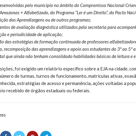
esenvolvidas pelo município no âmbito do Compromisso Nacional Crianç
mazonas + Alfabetizado, do Programa “Ler é um Direito”, do Pacto Naci
ção das Aprendizagens ou de outros programas;
entos de avaliação diagnóstica utilizados pela secretaria para acompa
ção e periodicidade de aplicação;
ão das estratégias de formação continuada de professores alfabetizad
, recomposição das aprendizagens e apoio aos estudantes do 3º ao 5º a
l que ainda não tenham consolidado habilidades básicas de leitura e es
isições, foi exigido um relatório específico sobre a EJA na cidade, co
número de turmas, turnos de funcionamento, matrículas ativas, evas
hecida, estratégias de acesso e permanência, ações voltadas a pop
io recebido de órgãos estaduais ou federais.
zes