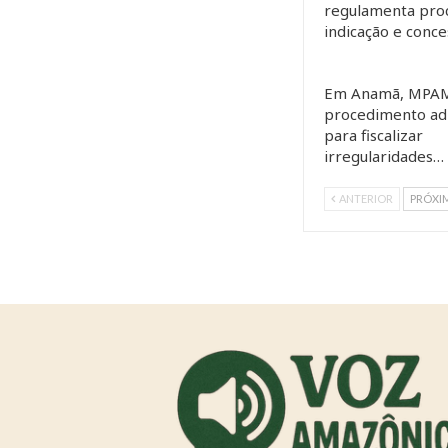
regulamenta pro
indicação e conc
Em Anamã, MPAM
procedimento adm
para fiscalizar
irregularidades…
ANTERIOR
PRÓXI