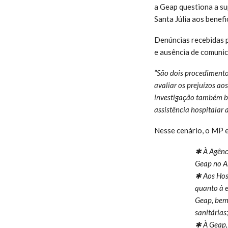
a Geap questiona a su
Santa Júlia aos benefi
Denúncias recebidas p
e ausência de comuni
“São dois procediment
avaliar os prejuízos a
investigação também bu
assistência hospitalar 
Nesse cenário, o MP e
✱ À Agênc
Geap no A
✱ Aos Hosp
quanto à e
Geap, bem 
sanitárias;
✱ À Geap, 