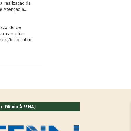
 a realização da
de Atenção à…
 acordo de
ara ampliar
serção social no
te Filiado À FENAJ