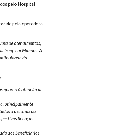
dos pelo Hospital
recida pela operadora
upta de atendimentos,
a da Geap em Manaus. A
ontinuidade da
s:
os quanto à atuação da
da, principalmente
tados a usuários da
spectivas licenças
ada aos beneficiários