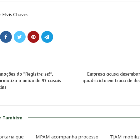
e Elvis Chaves
mações do “Registre-se!”,
Empresa acusa desembarg
ormaliza a união de 97 casais
quadriciclo em troca de de
tins
ar Também
ortaria que
MPAM acompanha processo
TJAM mobiliz