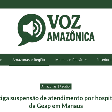
te
Amazonas e Região
Manaus e Região
Interior
Amazonas E Região
ga suspensão de atendimento por hospita
da Geap em Manaus