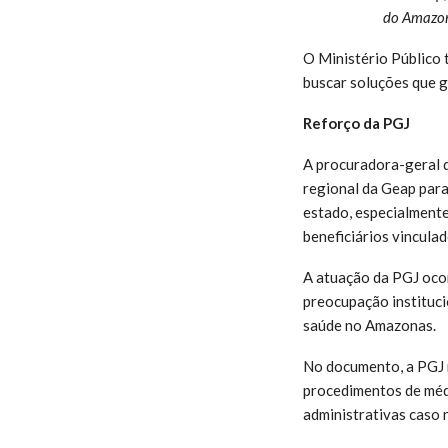
do Amazona
O Ministério Público 
buscar soluções que g
Reforço da PGJ
A procuradora-geral d
regional da Geap para
estado, especialmente
beneficiários vincul
A atuação da PGJ ocor
preocupação instituci
saúde no Amazonas.
No documento, a PGJ r
procedimentos de médi
administrativas caso 