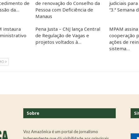
cedimento de
de renovação do Conselho da
judiciais para
essão da…
Pessoa com Deficiência de
“3.ª Semana 
Manaus
 instaura
Pena Justa – CNJ lança Central
MPAM assina
inistrativo
de Regulação de Vagas e
cooperação p
projetos voltados à…
ações de rein
sistema…
MO
Sobre
Si
Voz Amazônica é um portal de jornalismo
independente que dá visibilidade aos principais