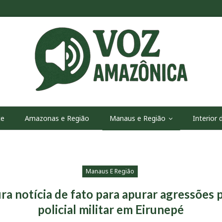
te
Amazonas e Região
Manaus e Região
Interior
Manaus E Região
a notícia de fato para apurar agressões p
policial militar em Eirunepé