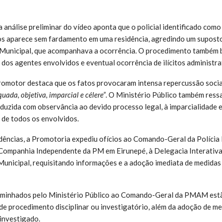
 análise preliminar do vídeo aponta que o policial identificado com
 aparece sem fardamento em uma residência, agredindo um suposto 
Municipal, que acompanhava a ocorrência. O procedimento também b
dos agentes envolvidos e eventual ocorrência de ilícitos administra
omotor destaca que os fatos provocaram intensa repercussão social
ada, objetiva, imparcial e célere”
. O Ministério Público também ress
duzida com observância ao devido processo legal, à imparcialidade 
 de todos os envolvidos.
ências, a Promotoria expediu ofícios ao Comando-Geral da Polícia 
Companhia Independente da PM em Eirunepé, à Delegacia Interativa 
Municipal, requisitando informações e a adoção imediata de medidas
aminhados pelo Ministério Público ao Comando-Geral da PMAM est
de procedimento disciplinar ou investigatório, além da adoção de m
 investigado.