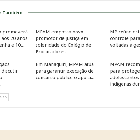
ar Também
co promoverá
MPAM empossa novo
MP reúne est
 aos 20 anos
promotor de Justiça em
controle para
Penha e 10…
solenidade do Colégio de
voltadas à g
Procuradores
gãos
Em Manaquiri, MPAM atua
MPAM recom
 discutir
para garantir execução de
para proteger
o
concurso público e apura…
adolescentes
…
indígenas du
MO