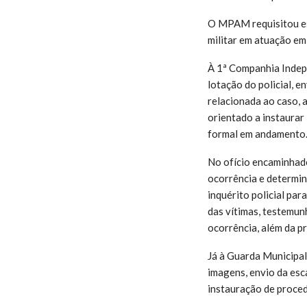
O MPAM requisitou es
militar em atuação em
À 1ª Companhia Indepe
lotação do policial, e
relacionada ao caso, 
orientado a instaurar
formal em andamento
No ofício encaminhado
ocorrência e determin
inquérito policial par
das vítimas, testemun
ocorrência, além da p
Já à Guarda Municipal
imagens, envio da esc
instauração de proced