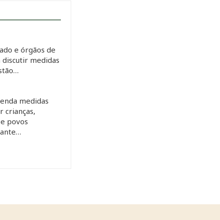
ado e órgãos de
 discutir medidas
estão…
enda medidas
 crianças,
 e povos
rante…