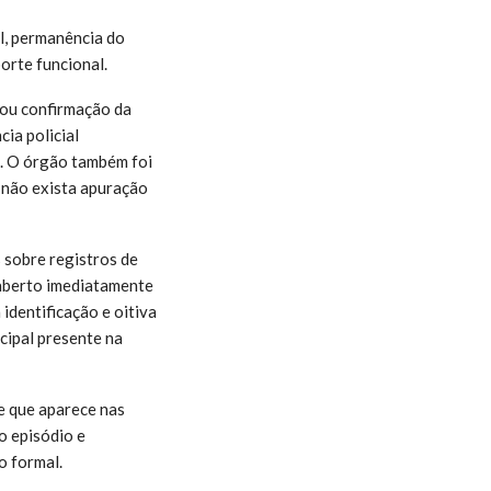
l, permanência do
orte funcional.
tou confirmação da
cia policial
s. O órgão também foi
 não exista apuração
 sobre registros de
 aberto imediatamente
identificação e oitiva
cipal presente na
te que aparece nas
o episódio e
o formal.