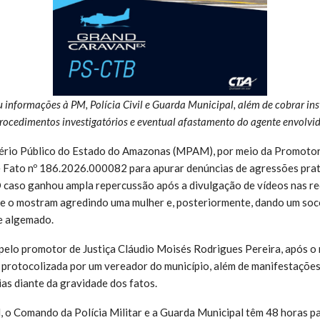
u informações à PM, Polícia Civil e Guarda Municipal, além de cobrar in
rocedimentos investigatórios e eventual afastamento do agente envolvi
ério Público do Estado do Amazonas (MPAM), por meio da Promotoria
e Fato nº 186.2026.000082 para apurar denúncias de agressões prati
 O caso ganhou ampla repercussão após a divulgação de vídeos nas re
 que o mostram agredindo uma mulher e, posteriormente, dando um s
e algemado.
pelo promotor de Justiça Cláudio Moisés Rodrigues Pereira, após o
protocolizada por um vereador do município, além de manifestações
ias diante da gravidade dos fatos.
 o Comando da Polícia Militar e a Guarda Municipal têm 48 horas 