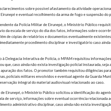
clarecimentos sobre possível afastamento da atividade operaciona
 Eirunepé e eventual recolhimento da arma de fogo e suspensão do p
ndente da Polícia Militar de Eirunepé, o Ministério Público requisi
nvio da escala de serviço do dia dos fatos, informações sobre ocorrên
além de cópias de relatórios e documentos eventualmente existente
 imediatamente procedimento disciplinar e investigatório caso ainda
.
 à Delegacia Interativa de Polícia, o MPAM requisitou informações
ou que, caso ainda não exista investigação policial instaurada, seja
a apuração dos fatos. O promotor também requisitou diligências para 
has, policiais militares envolvidos e eventual agente da Guarda Muni
reservação integral do material audiovisual relacionado ao caso.
 de Eirunepé, o Ministério Público solicitou a identificação do agen
ala de serviço, informações sobre eventual ocorrência relacionada a
imento administrativo disciplinar, caso ainda não exista investigaçã