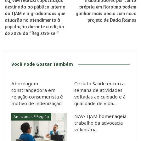
CGJ-AM realiza capacitação
Trabalhadores por conta
destinada ao público interno
própria em Roraima podem
do TJAM e a graduandos que
ganhar mais apoio com novo
atuarão no atendimento à
projeto de Duda Ramos
população durante a edição
de 2026 do “Registre-se!”
Você Pode Gostar Também
Abordagem
Circuito Saúde encerra
constrangedora em
semana de atividades
relação consumerista é
voltadas ao cuidado e à
motivo de indenização
qualidade de vida…
NAV/TJAM homenageia
Amazonas E Região
trabalho da advocacia
voluntária