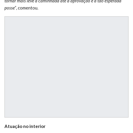
tornar mais leve a caminhada até a aprovação e a tão esperada
posse”
, comentou.
Atuação no interior