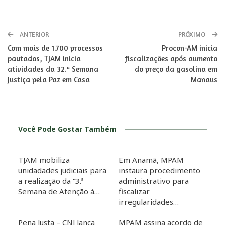
ANTERIOR
PRÓXIMO
Com mais de 1.700 processos
Procon-AM inicia
pautados, TJAM inicia
fiscalizações após aumento
atividades da 32.ª Semana
do preço da gasolina em
Justiça pela Paz em Casa
Manaus
Você Pode Gostar Também
TJAM mobiliza
Em Anamã, MPAM
unidadades judiciais para
instaura procedimento
a realização da “3.ª
administrativo para
Semana de Atenção à…
fiscalizar
irregularidades…
Pena Justa – CNJ lança
MPAM assina acordo de