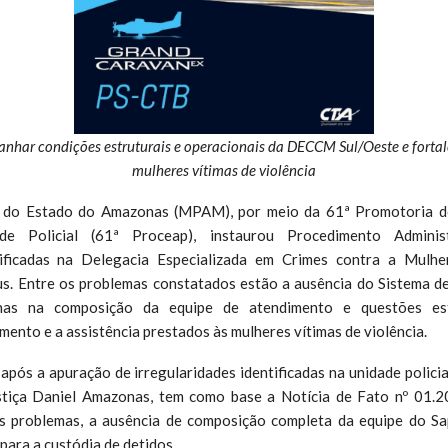
har condições estruturais e operacionais da DECCM Sul/Oeste e fortal
mulheres vítimas de violência
o do Estado do Amazonas (MPAM), por meio da 61ª Promotoria de
de Policial (61ª Proceap), instaurou Procedimento Adminis
ntificadas na Delegacia Especializada em Crimes contra a Mul
s. Entre os problemas constatados estão a ausência do Sistema d
lhas na composição da equipe de atendimento e questões es
ento e a assistência prestados às mulheres vítimas de violência.
após a apuração de irregularidades identificadas na unidade policial
stiça Daniel Amazonas, tem como base a Notícia de Fato nº 01.
s problemas, a ausência de composição completa da equipe do Sa
para a custódia de detidos.