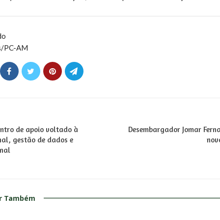
edo
es/PC-AM
ntro de apoio voltado à
Desembargador Jomar Ferna
al, gestão de dados e
nov
onal
ar Também