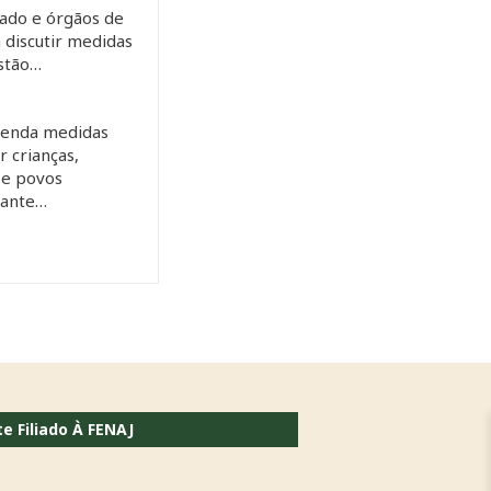
ado e órgãos de
 discutir medidas
estão…
enda medidas
 crianças,
 e povos
rante…
te Filiado À FENAJ