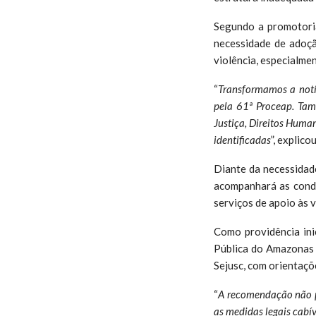
Segundo a promotoria
necessidade de adoçã
violência, especialme
“
Transformamos a not
pela 61ª Proceap. Tam
Justiça, Direitos Human
identificadas
”, explic
Diante da necessidade
acompanhará as cond
serviços de apoio às v
Como providência ini
Pública do Amazonas 
Sejusc, com orientaçõ
“
A recomendação não p
as medidas legais cabív