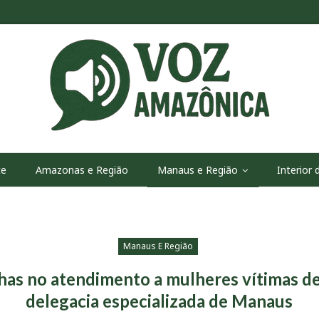
te
Amazonas e Região
Manaus e Região
Interior
Manaus E Região
has no atendimento a mulheres vítimas de
delegacia especializada de Manaus