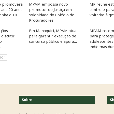
co promoverá
MPAM empossa novo
MP reúne est
 aos 20 anos
promotor de Justiça em
controle para
Penha e 10…
solenidade do Colégio de
voltadas à g
Procuradores
gãos
Em Manaquiri, MPAM atua
MPAM recom
 discutir
para garantir execução de
para proteger
o
concurso público e apura…
adolescentes
…
indígenas du
MO
Sobre
Si