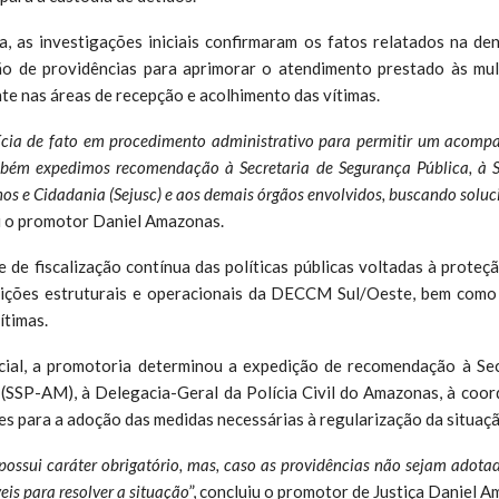
, as investigações iniciais confirmaram os fatos relatados na den
o de providências para aprimorar o atendimento prestado às mu
nte nas áreas de recepção e acolhimento das vítimas.
ícia de fato em procedimento administrativo para permitir um acom
bém expedimos recomendação à Secretaria de Segurança Pública, à S
os e Cidadania (Sejusc) e aos demais órgãos envolvidos, buscando soluc
ou o promotor Daniel Amazonas.
 de fiscalização contínua das políticas públicas voltadas à prot
ições estruturais e operacionais da DECCM Sul/Oeste, bem como
ítimas.
cial, a promotoria determinou a expedição de recomendação à Se
(SSP-AM), à Delegacia-Geral da Polícia Civil do Amazonas, à coo
es para a adoção das medidas necessárias à regularização da situaç
ossui caráter obrigatório, mas, caso as providências não sejam adota
eis para resolver a situação
”, concluiu o promotor de Justiça Daniel 