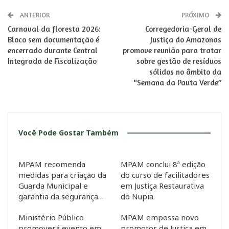
ANTERIOR
PRÓXIMO
Carnaval da floresta 2026:
Corregedoria-Geral de
Bloco sem documentação é
Justiça do Amazonas
encerrado durante Central
promove reunião para tratar
Integrada de Fiscalização
sobre gestão de resíduos
sólidos no âmbito da
“Semana da Pauta Verde”
Você Pode Gostar Também
MPAM recomenda
MPAM conclui 8ª edição
medidas para criação da
do curso de facilitadores
Guarda Municipal e
em Justiça Restaurativa
garantia da segurança…
do Nupia
Ministério Público
MPAM empossa novo
promoverá evento em
promotor de Justiça em