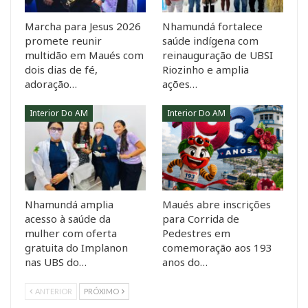
Marcha para Jesus 2026
Nhamundá fortalece
promete reunir
saúde indígena com
multidão em Maués com
reinauguração de UBSI
dois dias de fé,
Riozinho e amplia
adoração…
ações…
Interior Do AM
Interior Do AM
Nhamundá amplia
Maués abre inscrições
acesso à saúde da
para Corrida de
mulher com oferta
Pedestres em
gratuita do Implanon
comemoração aos 193
nas UBS do…
anos do…
ANTERIOR
PRÓXIMO