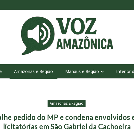
e
Amazonas e Região
Manaus e Região
Interior
Amazonas E Região
colhe pedido do MP e condena envolvidos 
licitatórias em São Gabriel da Cachoeira