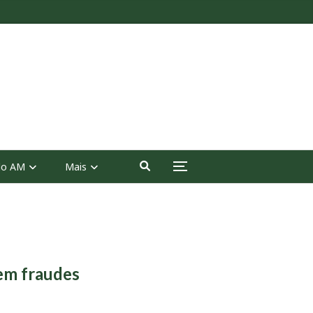
 do AM
Mais
em fraudes