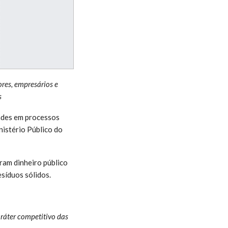
ores, empresários e
s
ades em processos
nistério Público do
ram dinheiro público
esíduos sólidos.
ráter competitivo das