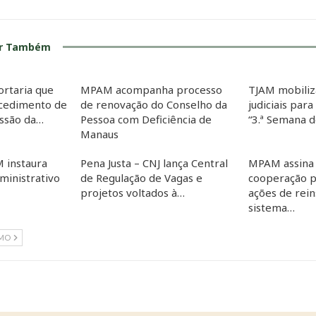
ar Também
ortaria que
MPAM acompanha processo
TJAM mobiliz
cedimento de
de renovação do Conselho da
judiciais para
essão da…
Pessoa com Deficiência de
“3.ª Semana 
Manaus
 instaura
Pena Justa – CNJ lança Central
MPAM assina
inistrativo
de Regulação de Vagas e
cooperação p
projetos voltados à…
ações de rein
sistema…
IMO