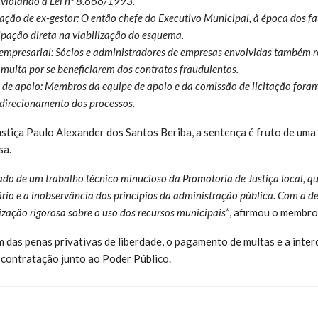
, violando a Lei nº 8.666/1993.
ão de ex-gestor: O então chefe do Executivo Municipal, à época dos fa
ipação direta na viabilização do esquema.
empresarial: Sócios e administradores de empresas envolvidas também 
 multa por se beneficiarem dos contratos fraudulentos.
de apoio: Membros da equipe de apoio e da comissão de licitação foram
o direcionamento dos processos.
stiça Paulo Alexander dos Santos Beriba, a sentença é fruto de um
sa.
ado de um trabalho técnico minucioso da Promotoria de Justiça local, q
rio e a inobservância dos princípios da administração pública. Com a dec
ização rigorosa sobre o uso dos recursos municipais”
, afirmou o membro
m das penas privativas de liberdade, o pagamento de multas e a inter
 contratação junto ao Poder Público.