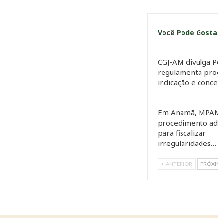
Você Pode Gost
CGJ-AM divulga P
regulamenta pro
indicação e conc
Em Anamã, MPAM
procedimento adm
para fiscalizar
irregularidades…
ANTERIOR
PRÓX