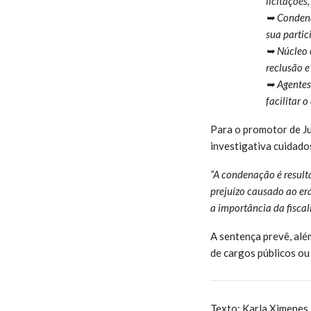
licitações
➥ Condenaç
sua partic
➥ Núcleo 
reclusão e
➥ Agentes 
facilitar 
Para o promotor de Ju
investigativa cuidado
“A condenação é result
prejuízo causado ao erá
a importância da fiscal
A sentença prevê, alé
de cargos públicos ou
Texto: Karla Ximenes