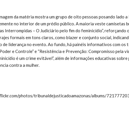
agem da matéria mostra um grupo de oito pessoas posando lado a 
temente no interior de um prédio público. A maioria veste camisetas 
s Interrompidas – O Judiciário pelo fim do feminicídio”, reforçando o
ajes formais em tons claros, como blazer e conjunto social, indican
o de liderança no evento. Ao fundo, há painéis informativos com os t
, Poder e Controle” e “Resistência e Prevenção: Compromisso pela vi
minicídio é um crime evitável”, além de informações educativas sobre
ncia contra a mulher.
.flickr.com/photos/tribunaldejusticadoamazonas/albums/721777