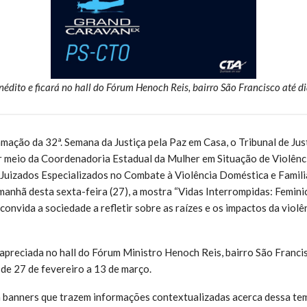
inédito e ficará no hall do Fórum Henoch Reis, bairro São Francisco até d
ação da 32ª. Semana da Justiça pela Paz em Casa, o Tribunal de Jus
 meio da Coordenadoria Estadual da Mulher em Situação de Violênc
s Juizados Especializados no Combate à Violência Doméstica e Famili
 manhã desta sexta-feira (27), a mostra “Vidas Interrompidas: Femini
e convida a sociedade a refletir sobre as raízes e os impactos da violê
apreciada no hall do Fórum Ministro Henoch Reis, bairro São Francis
de 27 de fevereiro a 13 de março.
 banners que trazem informações contextualizadas acerca dessa tem