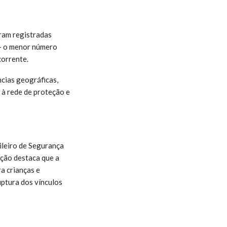
ram registradas
 — o menor número
corrente.
ncias geográficas,
 à rede de proteção e
ileiro de Segurança
ição destaca que a
a crianças e
uptura dos vínculos