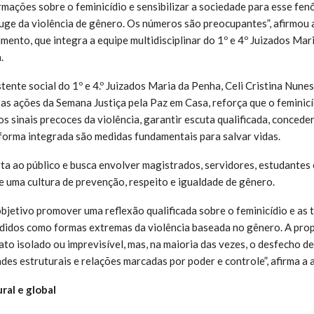
ormações sobre o feminicídio e sensibilizar a sociedade para esse fe
uge da violência de gênero. Os números são preocupantes”, afirmou a
mento, que integra a equipe multidisciplinar do 1º e 4º Juizados Mar
.
ente social do 1º e 4.º Juizados Maria da Penha, Celi Cristina Nunes
a as ações da Semana Justiça pela Paz em Casa, reforça que o feminic
s sinais precoces da violência, garantir escuta qualificada, conceder
 forma integrada são medidas fundamentais para salvar vidas.
a ao público e busca envolver magistrados, servidores, estudantes 
e uma cultura de prevenção, respeito e igualdade de gênero.
jetivo promover uma reflexão qualificada sobre o feminicídio e as 
didos como formas extremas da violência baseada no gênero. A pro
ato isolado ou imprevisível, mas, na maioria das vezes, o desfecho de
des estruturais e relações marcadas por poder e controle”, afirma a a
al e global