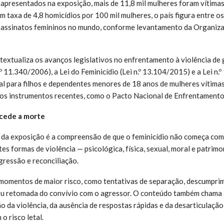
presentados na exposição, mais de 11,8 mil mulheres foram vítimas 
m taxa de 4,8 homicídios por 100 mil mulheres, o país figura entre o
ssassinatos femininos no mundo, conforme levantamento da Organiz
xtualiza os avanços legislativos no enfrentamento à violência de 
º 11.340/2006), a Lei do Feminicídio (Lei n.º 13.104/2015) e a Lei n
al para filhos e dependentes menores de 18 anos de mulheres vítimas
s instrumentos recentes, como o Pacto Nacional de Enfrentamento 
ecede a morte
 da exposição é a compreensão de que o feminicídio não começa com 
es formas de violência — psicológica, física, sexual, moral e patrim
gressão e reconciliação.
 momentos de maior risco, como tentativas de separação, descumpri
 ou retomada do convívio com o agressor. O conteúdo também chama 
o da violência, da ausência de respostas rápidas e da desarticulação
o risco letal.