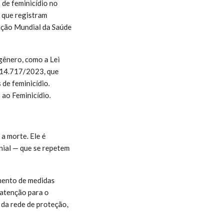
de feminicídio no
s que registram
ação Mundial da Saúde
gênero, como a Lei
.º 14.717/2023, que
 de feminicídio.
ao Feminicídio.
a morte. Ele é
onial — que se repetem
mento de medidas
atenção para o
 da rede de proteção,