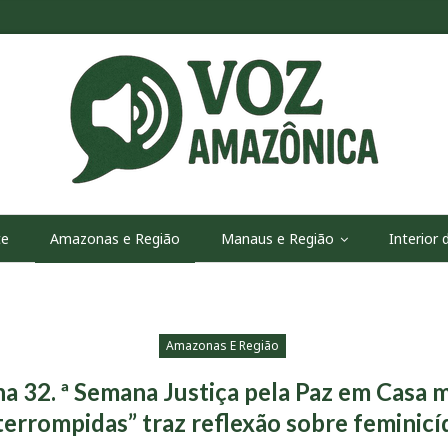
te
Amazonas e Região
Manaus e Região
Interior
Amazonas E Região
a 32. ª Semana Justiça pela Paz em Casa 
terrompidas” traz reflexão sobre feminicí