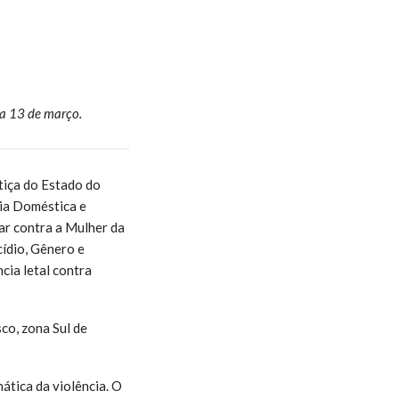
ia 13 de março.
tiça do Estado do
ia Doméstica e
ar contra a Mulher da
cídio, Gênero e
ncia letal contra
co, zona Sul de
ática da violência. O