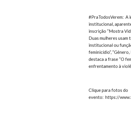
#PraTodosVerem: A im
institucional, aparen
inscrição “Mostra Vida
Duas mulheres usam tr
institucional ou funçã
feminicídio”, “Gênero
destaca a frase “O fe
enfrentamento à violê
Clique para fotos do
evento: https://www