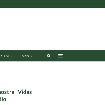
 do AM
Mais
mostra “Vidas
dio