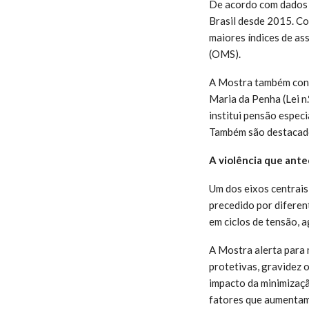
De acordo com dados a
Brasil desde 2015. Co
maiores índices de a
(OMS).
A Mostra também conte
Maria da Penha (Lei n.
institui pensão especi
Também são destacado
A violência que ant
Um dos eixos centrais
precedido por diferent
em ciclos de tensão, a
A Mostra alerta para
protetivas, gravidez
impacto da minimizaçã
fatores que aumentam 