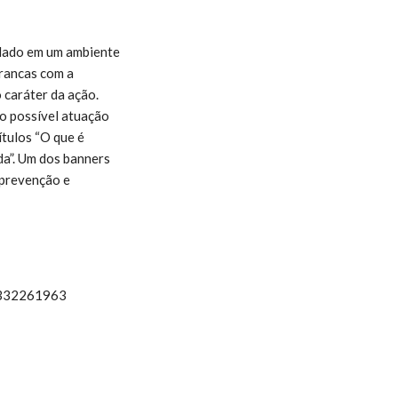
lado em um ambiente
brancas com a
 caráter da ação.
do possível atuação
ítulos “O que é
da”. Um dos banners
 prevenção e
20332261963