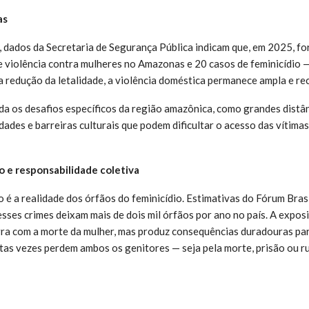
as
 dados da Secretaria de Segurança Pública indicam que, em 2025, fo
e violência contra mulheres no Amazonas e 20 casos de feminicídio
 redução da letalidade, a violência doméstica permanece ampla e re
da os desafios específicos da região amazônica, como grandes distâ
ades e barreiras culturais que podem dificultar o acesso das vítimas
o e responsabilidade coletiva
é a realidade dos órfãos do feminicídio. Estimativas do Fórum Bras
sses crimes deixam mais de dois mil órfãos por ano no país. A expos
rra com a morte da mulher, mas produz consequências duradouras par
tas vezes perdem ambos os genitores — seja pela morte, prisão ou r