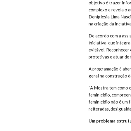
objetivo é trazer inf
complexo e revela o a
Deniglesia Lima Nasci
na criação da inciativa
De acordo com a assist
iniciativa, que integr
evitável. Reconhecer o
protetivas e atuar de
A programação é abert
geral na construção d
“A Mostra tem como ob
feminicídio, compreen
feminicídio não é um f
reiteradas, desigualda
Um problema estrutur