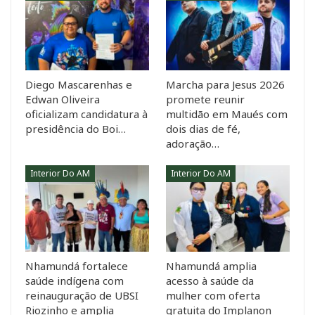
Diego Mascarenhas e
Marcha para Jesus 2026
Edwan Oliveira
promete reunir
oficializam candidatura à
multidão em Maués com
presidência do Boi…
dois dias de fé,
adoração…
Interior Do AM
Interior Do AM
Nhamundá fortalece
Nhamundá amplia
saúde indígena com
acesso à saúde da
reinauguração de UBSI
mulher com oferta
Riozinho e amplia
gratuita do Implanon