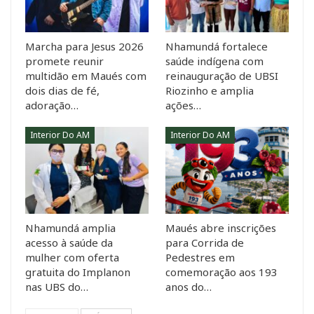
Marcha para Jesus 2026
Nhamundá fortalece
promete reunir
saúde indígena com
multidão em Maués com
reinauguração de UBSI
dois dias de fé,
Riozinho e amplia
adoração…
ações…
Interior Do AM
Interior Do AM
Nhamundá amplia
Maués abre inscrições
acesso à saúde da
para Corrida de
mulher com oferta
Pedestres em
gratuita do Implanon
comemoração aos 193
nas UBS do…
anos do…