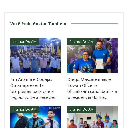
Você Pode Gostar Também
Interior Do AM
Interior Do AM
Em Anamã e Codajás,
Diego Mascarenhas e
Omar apresenta
Edwan Oliveira
propostas para que a
oficializam candidatura à
região volte a receber…
presidência do Boi…
Interior Do AM
Interior Do AM