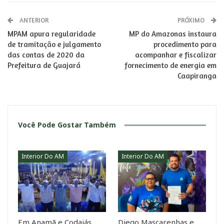
ANTERIOR
PRÓXIMO
MPAM apura regularidade
MP do Amazonas instaura
de tramitação e julgamento
procedimento para
das contas de 2020 da
acompanhar e fiscalizar
Prefeitura de Guajará
fornecimento de energia em
Caapiranga
Você Pode Gostar Também
Interior Do AM
Interior Do AM
Em Anamã e Codajás,
Diego Mascarenhas e