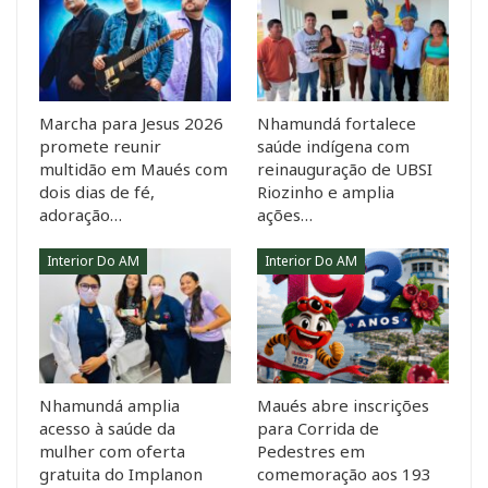
Marcha para Jesus 2026
Nhamundá fortalece
promete reunir
saúde indígena com
multidão em Maués com
reinauguração de UBSI
dois dias de fé,
Riozinho e amplia
adoração…
ações…
Interior Do AM
Interior Do AM
Nhamundá amplia
Maués abre inscrições
acesso à saúde da
para Corrida de
mulher com oferta
Pedestres em
gratuita do Implanon
comemoração aos 193