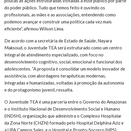
poucas as ações estruturadas voltadas a esse público por parte
do poder público. Tudo que temos feito é ouvindo os
profissionais, as mães e as associações, entendendo como
podemos avançar e construir uma política cada vez mais
eficiente”, afirmou Wilson Lima.
De acordo com a secretária de Estado de Saúde, Nayara
Maksoud, o Juventude TEA será estruturado como um centro
integral de atendimento especializado, com foco no
desenvolvimento cognitivo, social, emocional e funcional dos
adolescentes. “A proposta é consolidar um modelo inovador de
assistência, com abordagens terapêuticas modernas,
integradas e humanizadas, voltadas à promoção da autonomia
e do protagonismo juvenil, ressalta.
O Juventude TEA é uma parceria entre o Governo do Amazonas
e o Instituto Nacional de Desenvolvimento Social e Humano
(INDSH), organização que administra o Complexo Hospitalar
da Zona Norte (CHZN) formado pelo Hospital Delphina Aziz e
a UPA Campos Sales, e o Hospital e Pronto-Socorro (HPS)