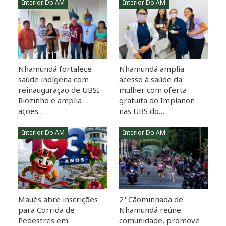
Interior Do AM
Interior Do AM
Nhamundá fortalece
Nhamundá amplia
saúde indígena com
acesso à saúde da
reinauguração de UBSI
mulher com oferta
Riozinho e amplia
gratuita do Implanon
ações…
nas UBS do…
Interior Do AM
Interior Do AM
Maués abre inscrições
2ª Cãominhada de
para Corrida de
Nhamundá reúne
Pedestres em
comunidade, promove