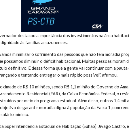
overnador destacou a importância dos investimentos na área habitaci
s dignidade às famílias amazonenses.
vamos minimizar o sofrimento das pessoas que não têm moradia próp
ue possamos diminuir o déficit habitacional. Muitas pessoas moram d
tulo definitivo. É dessa forma que a gente vai continuar com a pauta
vançando e tentando entregar o mais rápido possível”, afirmou.
oximado de R$ 10 milhões, sendo R$ 1,1 milhão do Governo do Ama
rrendamento Residencial (FAR), da Caixa Econômica Federal, o resid
truídos por meio do programa estadual. Além disso, outros 1,4 mil
objetivo de garantir moradia digna à população da Faixa 1, com rend
salário mínimo.
da Superintendência Estadual de Habitação (Suhab), Jivago Castro, ex