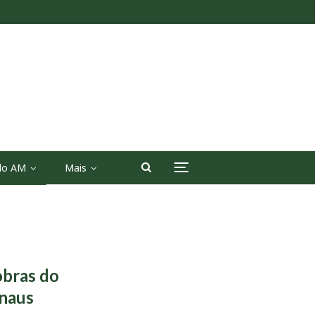
 do AM
Mais
obras do
anaus