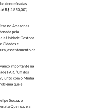
elas denominadas
té R$ 2.850,00”,
critas no Amazonas
rdenada pela
pela Unidade Gestora
de Cidades e
ntura, assentamento de
avanço importante na
idade FAR. “Um dos
ar, junto com o Minha
roblema que é
elipe Souza; o
Renata Queiroz; e a