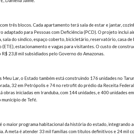
, Daniella Jaime.
com três blocos. Cada apartamento terá sala de estar e jantar, cozinh
ro adaptado para Pessoas com Deficiência (PCD). O projeto inclui 
, sala do síndico, espaço coberto, bicicletário, reservatório, casa d
(ETE), estacionamento e vagas para visitantes. O custo de constru
o R$ 23,8 mil subsidiados pelo Governo do Amazonas.
 Meu Lar, o Estado também está construindo 176 unidades no Tarum
ada, 32 em Petrópolis e 74 no retrofit do prédio da Receita Federal
há obras iniciadas em Iranduba, com 144 unidades, e 400 unidades em
 município de Tefé.
o maior programa habitacional da história do estado, integrando a
a. A meta é atender 33 mil famílias com títulos definitivos e 24 mil 