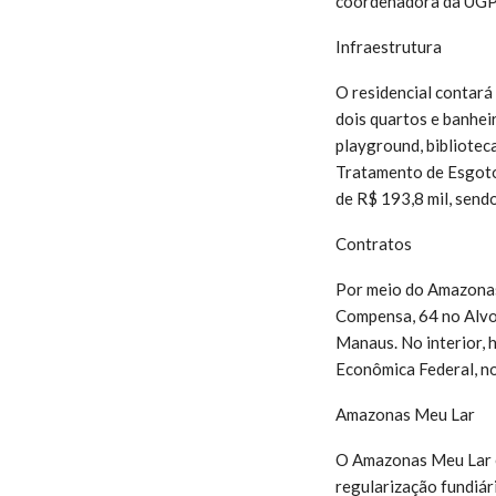
coordenadora da UGPE
Infraestrutura
O residencial contará 
dois quartos e banhei
playground, biblioteca
Tratamento de Esgoto 
de R$ 193,8 mil, send
Contratos
Por meio do Amazonas
Compensa, 64 no Alvor
Manaus. No interior, 
Econômica Federal, no
Amazonas Meu Lar
O Amazonas Meu Lar é 
regularização fundiári