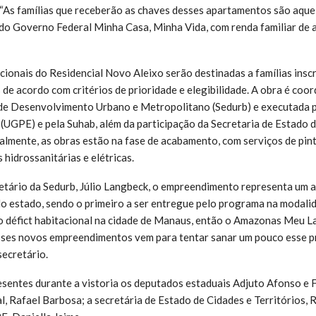
. “As famílias que receberão as chaves desses apartamentos são aqu
do Governo Federal Minha Casa, Minha Vida, com renda familiar de a
cionais do Residencial Novo Aleixo serão destinadas a famílias ins
 de acordo com critérios de prioridade e elegibilidade. A obra é coo
 de Desenvolvimento Urbano e Metropolitano (Sedurb) e executada 
 (UGPE) e pela Suhab, além da participação da Secretaria de Estado 
tualmente, as obras estão na fase de acabamento, com serviços de pi
 hidrossanitárias e elétricas.
etário da Sedurb, Júlio Langbeck, o empreendimento representa um 
 do estado, sendo o primeiro a ser entregue pelo programa na modal
 o défict habitacional na cidade de Manaus, então o Amazonas Meu L
esses novos empreendimentos vem para tentar sanar um pouco esse p
secretário.
entes durante a vistoria os deputados estaduais Adjuto Afonso e F
l, Rafael Barbosa; a secretária de Estado de Cidades e Territórios, 