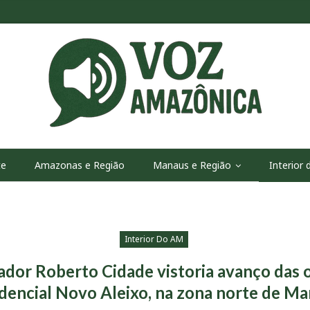
te
Amazonas e Região
Manaus e Região
Interior
Interior Do AM
dor Roberto Cidade vistoria avanço das 
dencial Novo Aleixo, na zona norte de M