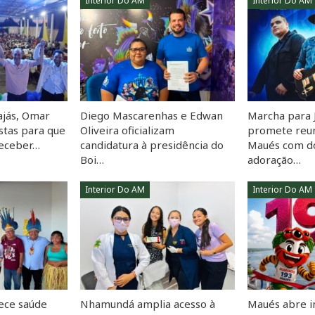
Interior Do AM
Interior Do AM
jás, Omar
Diego Mascarenhas e Edwan
Marcha para 
tas para que
Oliveira oficializam
promete reun
receber…
candidatura à presidência do
Maués com doi
Boi…
adoração…
Interior Do AM
Interior Do AM
ece saúde
Nhamundá amplia acesso à
Maués abre i