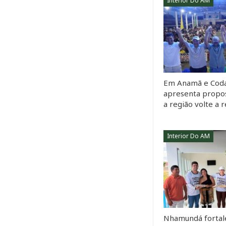
Interior Do AM
Em Anamã e Coda
apresenta propos
a região volte a 
Interior Do AM
Nhamundá fortal