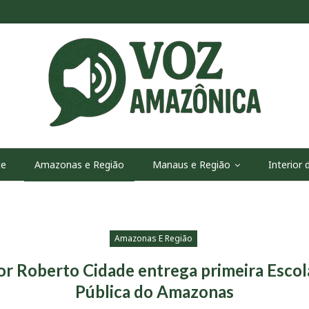
te
Amazonas e Região
Manaus e Região
Interior
Amazonas E Região
r Roberto Cidade entrega primeira Escol
Pública do Amazonas