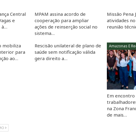
lança Central
MPAM assina acordo de
Missão Pena J
Vagas e
cooperação para ampliar
atividades n
s à…
ações de reinserção social no
reunião técn
sistema…
o mobiliza
Rescisão unilateral de plano de
Amazonas E Re
nterior para
saúde sem notificação válida
nção ao…
gera direito a…
Em encontro
trabalhadore
na Zona Fran
de mais…
MO