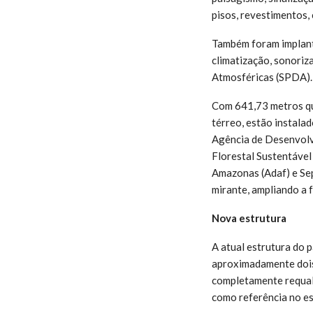
pisos, revestimentos, 
Também foram implanta
climatização, sonoriz
Atmosféricas (SPDA).
Com 641,73 metros qu
térreo, estão instala
Agência de Desenvolv
Florestal Sustentável
Amazonas (Adaf) e Sep
mirante, ampliando a 
Nova estrutura
A atual estrutura do 
aproximadamente dois 
completamente requali
como referência no e