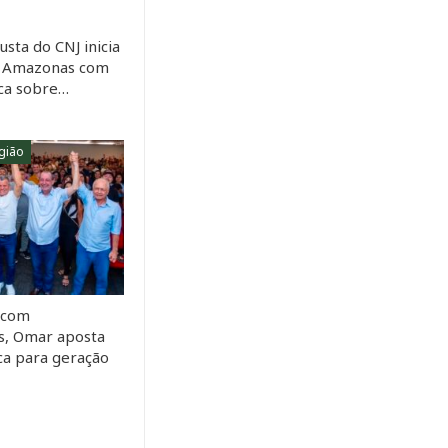
usta do CNJ inicia
o Amazonas com
ica sobre…
gião
 com
s, Omar aposta
ca para geração