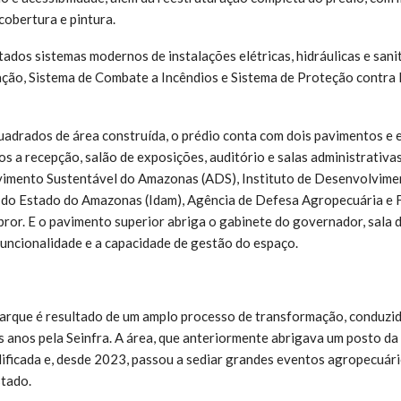
cobertura e pintura.
dos sistemas modernos de instalações elétricas, hidráulicas e sanitá
ação, Sistema de Combate a Incêndios e Sistema de Proteção contra
adrados de área construída, o prédio conta com dois pavimentos e
dos a recepção, salão de exposições, auditório e salas administrativ
imento Sustentável do Amazonas (ADS), Instituto de Desenvolvime
 do Estado do Amazonas (Idam), Agência de Defesa Agropecuária e F
ror. E o pavimento superior abriga o gabinete do governador, sala 
funcionalidade e a capacidade de gestão do espaço.
parque é resultado de um amplo processo de transformação, conduzi
anos pela Seinfra. A área, que anteriormente abrigava um posto da 
ficada e, desde 2023, passou a sediar grandes eventos agropecuári
stado.