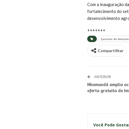
Com a inauguração da
fortalecimento do set
desenvolvimento agro
+++++++
Governo do Amazon
Compartilhar
ANTERIOR
Nhamundá amplia ace
oferta gratuita do I
Você Pode Gost