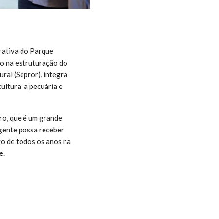
rativa do Parque
co na estruturação do
ral (Sepror), integra
ltura, a pecuária e
ro, que é um grande
 gente possa receber
go de todos os anos na
e.