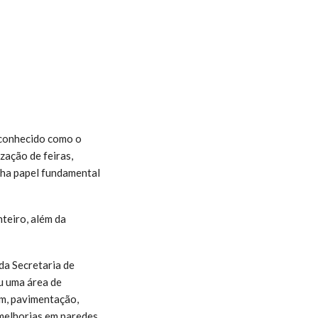
econhecido como o
zação de feiras,
nha papel fundamental
teiro, além da
da Secretaria de
u uma área de
em, pavimentação,
 melhorias em paredes,