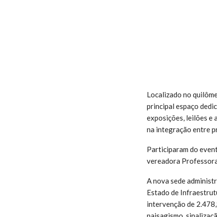
Localizado no quilôme
principal espaço dedi
exposições, leilões e
na integração entre pr
Participaram do even
vereadora Professora
A nova sede administr
Estado de Infraestrut
intervenção de 2.478,
paisagismo, sinalizaç