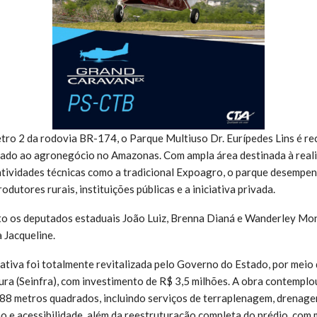
tro 2 da rodovia BR-174, o Parque Multiuso Dr. Eurípedes Lins é r
cado ao agronegócio no Amazonas. Com ampla área destinada à reali
 atividades técnicas como a tradicional Expoagro, o parque desempe
odutores rurais, instituições públicas e a iniciativa privada.
to os deputados estaduais João Luiz, Brenna Dianá e Wanderley Mon
 Jacqueline.
ativa foi totalmente revitalizada pelo Governo do Estado, por meio 
ura (Seinfra), com investimento de R$ 3,5 milhões. A obra contemplo
88 metros quadrados, incluindo serviços de terraplenagem, drenag
ão e acessibilidade, além da reestruturação completa do prédio, com