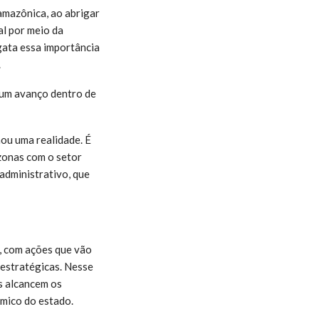
amazônica, ao abrigar
al por meio da
gata essa importância
.
 um avanço dentro de
nou uma realidade. É
zonas com o setor
 administrativo, que
, com ações que vão
 estratégicas. Nesse
s alcancem os
ômico do estado.