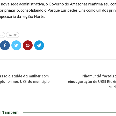
 nova sede administrativa, o Governo do Amazonas reafirma seu c
or primário, consolidando o Parque Eurípedes Lins como um dos prin
pecuário da região Norte.
as
SAÚDE
sso à saúde da mulher com
Nhamundá fortalec
mplanon nas UBS do município
reinauguração de UBSI Riozi
cui
ar Também