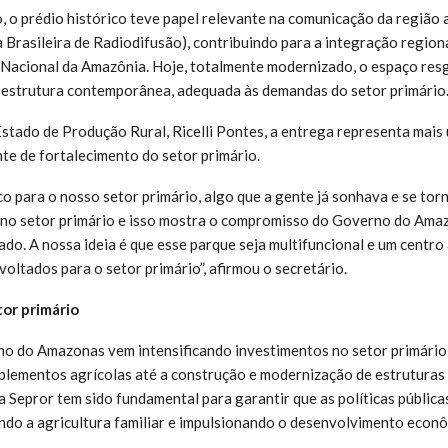
o, o prédio histórico teve papel relevante na comunicação da região 
 Brasileira de Radiodifusão), contribuindo para a integração region
Nacional da Amazônia. Hoje, totalmente modernizado, o espaço res
a estrutura contemporânea, adequada às demandas do setor primário
Estado de Produção Rural, Ricelli Pontes, a entrega representa mais
te de fortalecimento do setor primário.
co para o nosso setor primário, algo que a gente já sonhava e se tor
 no setor primário e isso mostra o compromisso do Governo do Ama
do. A nossa ideia é que esse parque seja multifuncional e um centro
oltados para o setor primário”, afirmou o secretário.
or primário
o do Amazonas vem intensificando investimentos no setor primário
plementos agrícolas até a construção e modernização de estruturas
a Sepror tem sido fundamental para garantir que as políticas pública
ndo a agricultura familiar e impulsionando o desenvolvimento econ