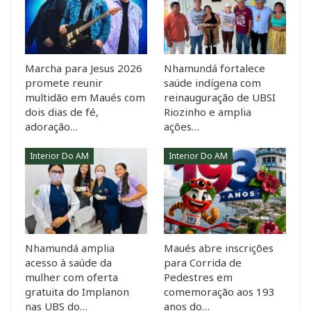
Marcha para Jesus 2026
Nhamundá fortalece
promete reunir
saúde indígena com
multidão em Maués com
reinauguração de UBSI
dois dias de fé,
Riozinho e amplia
adoração…
ações…
Interior Do AM
Interior Do AM
Nhamundá amplia
Maués abre inscrições
acesso à saúde da
para Corrida de
mulher com oferta
Pedestres em
gratuita do Implanon
comemoração aos 193
nas UBS do…
anos do…