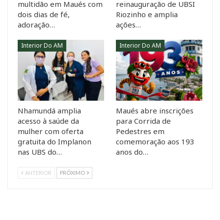
multidão em Maués com
reinauguração de UBSI
dois dias de fé,
Riozinho e amplia
adoração…
ações…
Interior Do AM
Interior Do AM
Nhamundá amplia
Maués abre inscrições
acesso à saúde da
para Corrida de
mulher com oferta
Pedestres em
gratuita do Implanon
comemoração aos 193
nas UBS do…
anos do…
ANTERIOR
PRÓXIMO