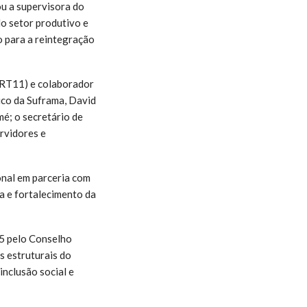
u a supervisora do
o setor produtivo e
o para a reintegração
(TRT11) e colaborador
ico da Suframa, David
é; o secretário de
rvidores e
onal em parceria com
a e fortalecimento da
25 pelo Conselho
s estruturais do
inclusão social e