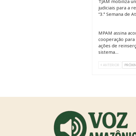
TJAM mobiliza u
judiciais para a r
“3.ª Semana de A
MPAM assina aco
cooperação para
ações de reinserç
sistema…
ANTERIOR
PRÓXI