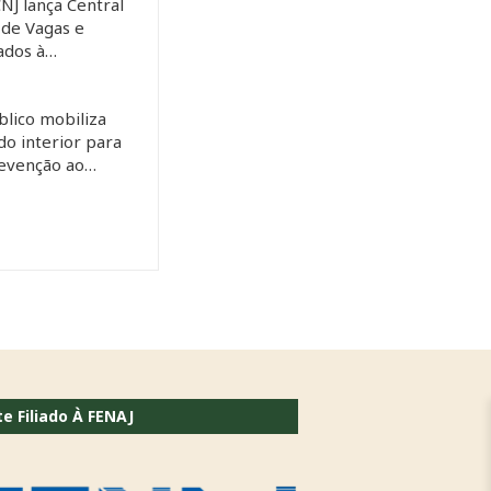
CNJ lança Central
 de Vagas e
tados à…
blico mobiliza
do interior para
revenção ao…
te Filiado À FENAJ