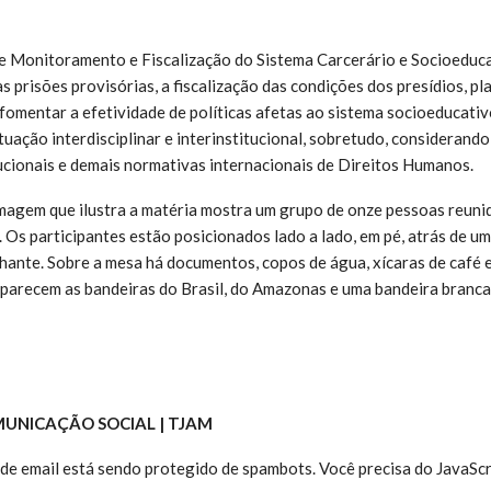
e Monitoramento e Fiscalização do Sistema Carcerário e Socioeduc
prisões provisórias, a fiscalização das condições dos presídios, pl
 fomentar a efetividade de políticas afetas ao sistema socioeducati
tuação interdisciplinar e interinstitucional, sobretudo, considerando
cionais e demais normativas internacionais de Direitos Humanos.
agem que ilustra a matéria mostra um grupo de onze pessoas reunid
. Os participantes estão posicionados lado a lado, em pé, atrás de u
hante. Sobre a mesa há documentos, copos de água, xícaras de café e
parecem as bandeiras do Brasil, do Amazonas e uma bandeira branca 
MUNICAÇÃO SOCIAL | TJAM
de email está sendo protegido de spambots. Você precisa do JavaScr