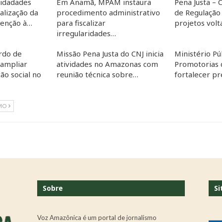
nidadades
Em Anamã, MPAM instaura
Pena Justa – 
ealização da
procedimento administrativo
de Regulação
tenção à…
para fiscalizar
projetos vol
irregularidades…
rdo de
Missão Pena Justa do CNJ inicia
Ministério Pú
 ampliar
atividades no Amazonas com
Promotorias 
ão social no
reunião técnica sobre…
fortalecer p
MO
Sobre
Si
Voz Amazônica é um portal de jornalismo