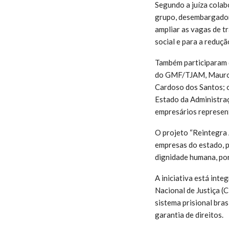
Segundo a juíza cola
grupo, desembargadora
ampliar as vagas de t
social e para a reduçã
Também participaram d
do GMF/TJAM, Mauro A
Cardoso dos Santos; 
Estado da Administraç
empresários represen
O projeto “Reintegra 
empresas do estado, p
dignidade humana, por
A iniciativa está int
Nacional de Justiça (
sistema prisional bras
garantia de direitos.