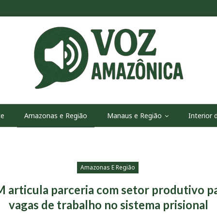
te
Amazonas e Região
Manaus e Região
Interior
Amazonas E Região
articula parceria com setor produtivo pa
vagas de trabalho no sistema prisional