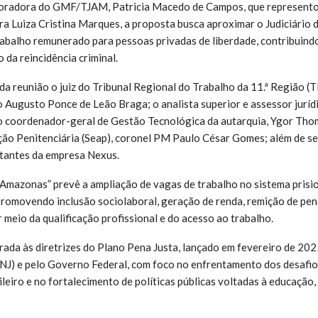
boradora do GMF/TJAM, Patricia Macedo de Campos, que represento
 Luiza Cristina Marques, a proposta busca aproximar o Judiciário d
rabalho remunerado para pessoas privadas de liberdade, contribuind
o da reincidência criminal.
a reunião o juiz do Tribunal Regional do Trabalho da 11.ª Região 
ugusto Ponce de Leão Braga; o analista superior e assessor juríd
o coordenador-geral de Gestão Tecnológica da autarquia, Ygor Thom
ão Penitenciária (Seap), coronel PM Paulo César Gomes; além de se
tantes da empresa Nexus.
Amazonas” prevê a ampliação de vagas de trabalho no sistema prisi
romovendo inclusão sociolaboral, geração de renda, remição de pen
 meio da qualificação profissional e do acesso ao trabalho.
egrada às diretrizes do Plano Pena Justa, lançado em fevereiro de 20
CNJ) e pelo Governo Federal, com foco no enfrentamento dos desafio
ileiro e no fortalecimento de políticas públicas voltadas à educação, 