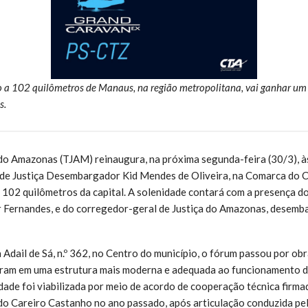
o a 102 quilômetros de Manaus, na região metropolitana, vai ganhar um
s.
 do Amazonas (TJAM) reinaugura, na próxima segunda-feira (30/3), à
 de Justiça Desembargador Kid Mendes de Oliveira, na Comarca do C
a 102 quilômetros da capital. A solenidade contará com a presença do
Fernandes, e do corregedor-geral de Justiça do Amazonas, desemb
 Adail de Sá, n.º 362, no Centro do município, o fórum passou por ob
ram em uma estrutura mais moderna e adequada ao funcionamento dos
idade foi viabilizada por meio de acordo de cooperação técnica firm
do Careiro Castanho no ano passado, após articulação conduzida pe