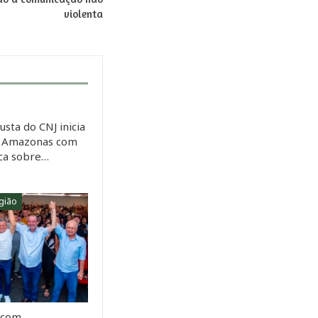
violenta
usta do CNJ inicia
o Amazonas com
ica sobre…
gião
 com