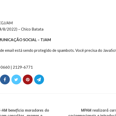
 CGJ/AM
4/8/2022) – Chico Batata
MUNICAÇÃO SOCIAL – TJAM
de email está sendo protegido de spambots. Você precisa do JavaScr
6-0660 | 2129-6771
S-AM beneficia moradores do
MPAM realizará cur
 com consultas, exames e
socioemocionais e introdu