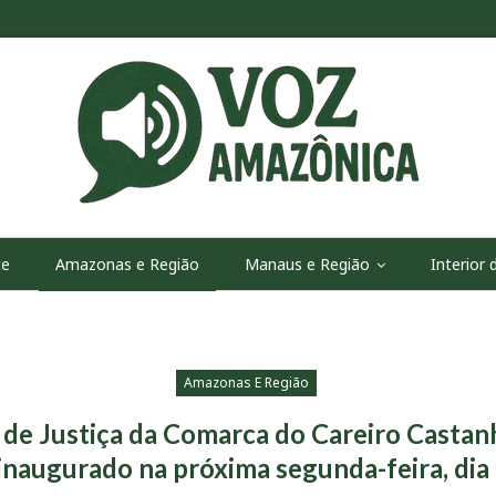
te
Amazonas e Região
Manaus e Região
Interior
Amazonas E Região
de Justiça da Comarca do Careiro Castan
inaugurado na próxima segunda-feira, dia