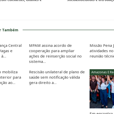
ar Também
lança Central
MPAM assina acordo de
Missão Pena J
Vagas e
cooperação para ampliar
atividades n
s à…
ações de reinserção social no
reunião técn
sistema…
o mobiliza
Rescisão unilateral de plano de
Amazonas E Re
nterior para
saúde sem notificação válida
nção ao…
gera direito a…
Em encontro