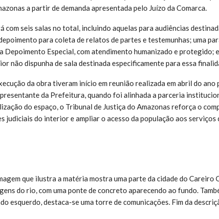
mazonas a partir de demanda apresentada pelo Juízo da Comarca.
 com seis salas no total, incluindo aquelas para audiências destina
 depoimento para coleta de relatos de partes e testemunhas; uma par
ra Depoimento Especial, com atendimento humanizado e protegido; e
rior não dispunha de sala destinada especificamente para essa finalid
xecução da obra tiveram início em reunião realizada em abril do ano 
resentante da Prefeitura, quando foi alinhada a parceria institucion
lização do espaço, o Tribunal de Justiça do Amazonas reforça o com
 judiciais do interior e ampliar o acesso da população aos serviços d
gem que ilustra a matéria mostra uma parte da cidade do Careiro 
rgens do rio, com uma ponte de concreto aparecendo ao fundo. Tamb
lado esquerdo, destaca-se uma torre de comunicações. Fim da descriç