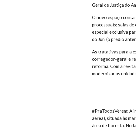
Geral de Justiça do A
O novo espaço contará
processuais; salas de
especial exclusiva pa
do Júri (o prédio ante
As tratativas para a e
corregedor-geral e rep
reforma. Com a revita
modernizar as unidades
#PraTodosVerem: A ima
aérea), situada às ma
área de floresta. No 