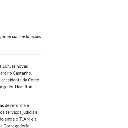
 fórum com instalações
s 10h, as novas
areiro Castanho,
 presidente da Corte,
argador Hamilton
ras de reforma e
 serviços judiciais.
ado entre o TJAM e a
la Corregedoria-