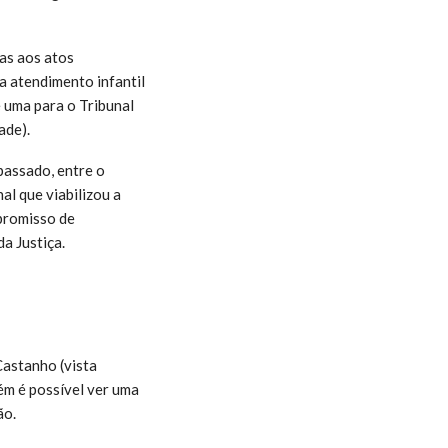
das aos atos
a atendimento infantil
 uma para o Tribunal
ade).
passado, entre o
al que viabilizou a
promisso de
a Justiça.
Castanho (vista
ém é possível ver uma
ão.