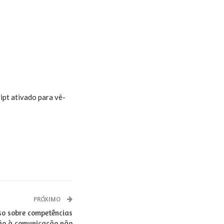
ipt ativado para vê-
PRÓXIMO
so sobre competências
ção à comunicação não