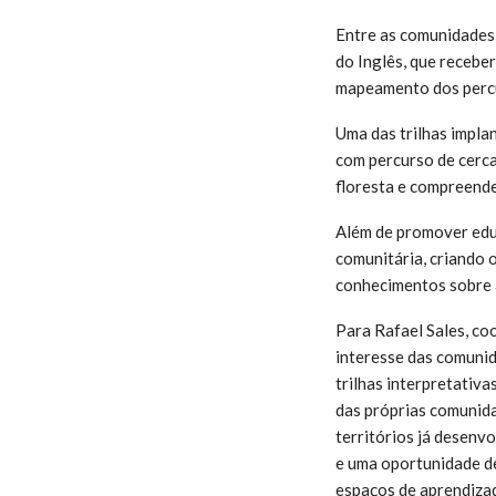
Entre as comunidades 
do Inglês, que receber
mapeamento dos percur
Uma das trilhas impl
com percurso de cerca
floresta e compreende
Além de promover educ
comunitária, criando 
conhecimentos sobre a
Para Rafael Sales, co
interesse das comunid
trilhas interpretativ
das próprias comunida
territórios já desenv
e uma oportunidade de
espaços de aprendizad