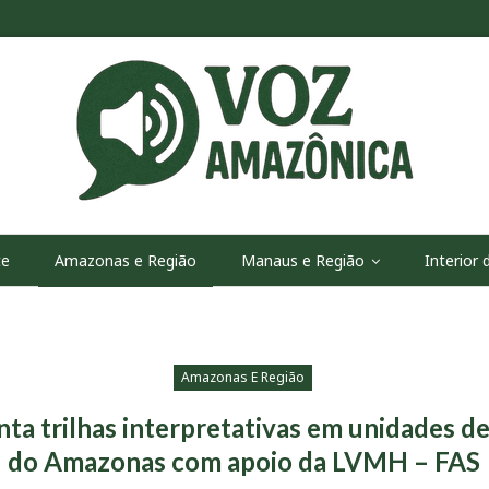
te
Amazonas e Região
Manaus e Região
Interior
Amazonas E Região
ta trilhas interpretativas em unidades d
do Amazonas com apoio da LVMH – FAS