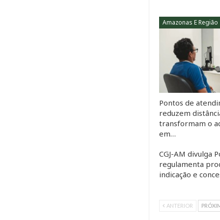
Amazonas E Região
Pontos de atend
reduzem distânci
transformam o ac
em…
CGJ-AM divulga P
regulamenta pro
indicação e conc
ANTERIOR
PRÓXI