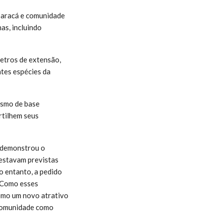
 Saracá e comunidade
as, incluindo
.
etros de extensão,
ntes espécies da
ismo de base
rtilhem seus
e demonstrou o
 estavam previstas
o entanto, a pedido
. Como esses
como um novo atrativo
 comunidade como