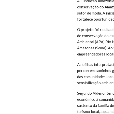
A Fundação Amazônia S
conservação do Amazo
setor de moda. A inic
fortalece oportunidad
O projeto foi realiza
de conservação do es
Ambiental (APA) Rio N
Amazonas (Sema). Ao t
empreendedores locai
As trilhas interpretat
percorrem caminhos gu
das comunidades locai
sensibilização ambien
Segundo Aldenor Siric
econômico à comunidad
sustento da família de
turismo local, a quali