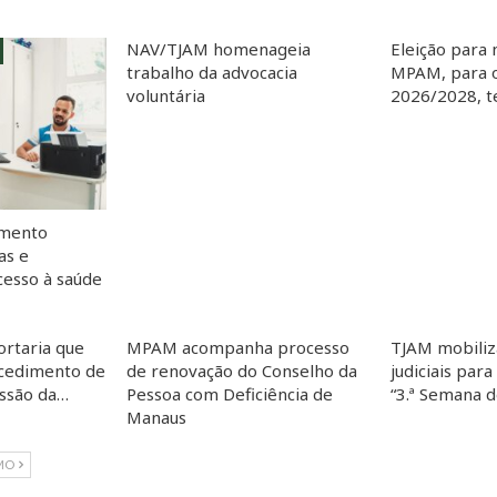
NAV/TJAM homenageia
Eleição para 
trabalho da advocacia
MPAM, para o
voluntária
2026/2028, te
imento
as e
esso à saúde
ortaria que
MPAM acompanha processo
TJAM mobiliz
cedimento de
de renovação do Conselho da
judiciais para
essão da…
Pessoa com Deficiência de
“3.ª Semana 
Manaus
MO