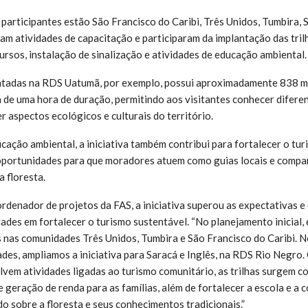
participantes estão São Francisco do Caribi, Três Unidos, Tumbira,
am atividades de capacitação e participaram da implantação das trilh
sos, instalação de sinalização e atividades de educação ambiental
antadas na RDS Uatumã, por exemplo, possui aproximadamente 838 m
 de uma hora de duração, permitindo aos visitantes conhecer difere
r aspectos ecológicos e culturais do território.
ação ambiental, a iniciativa também contribui para fortalecer o tur
oportunidades para que moradores atuem como guias locais e compa
 floresta.
ordenador de projetos da FAS, a iniciativa superou as expectativas 
ades em fortalecer o turismo sustentável. “No planejamento inicial,
as nas comunidades Três Unidos, Tumbira e São Francisco do Caribi. N
des, ampliamos a iniciativa para Saracá e Inglês, na RDS Rio Negro
olvem atividades ligadas ao turismo comunitário, as trilhas surgem 
 geração de renda para as famílias, além de fortalecer a escola e a
o sobre a floresta e seus conhecimentos tradicionais.”