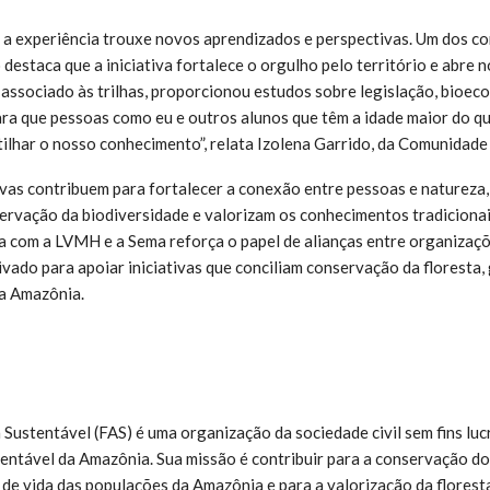
, a experiência trouxe novos aprendizados e perspectivas. Um dos c
 destaca que a iniciativa fortalece o orgulho pelo território e abre
, associado às trilhas, proporcionou estudos sobre legislação, bioec
ara que pessoas como eu e outros alunos que têm a idade maior do q
rtilhar o nosso conhecimento”, relata Izolena Garrido, da Comunidad
tivas contribuem para fortalecer a conexão entre pessoas e naturez
ervação da biodiversidade e valorizam os conhecimentos tradiciona
a com a LVMH e a Sema reforça o papel de alianças entre organizaçõe
ivado para apoiar iniciativas que conciliam conservação da floresta,
na Amazônia.
ustentável (FAS) é uma organização da sociedade civil sem fins luc
ntável da Amazônia. Sua missão é contribuir para a conservação do
 de vida das populações da Amazônia e para a valorização da florest