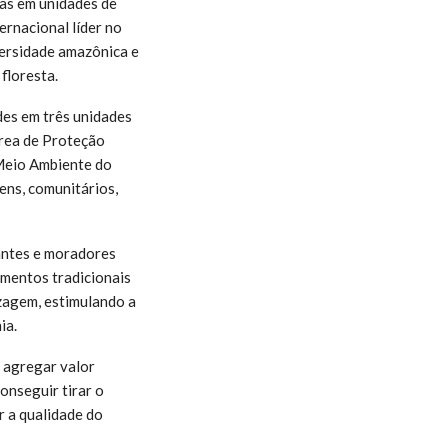
as em unidades de
rnacional líder no
versidade amazônica e
floresta.
des em três unidades
rea de Proteção
 Meio Ambiente do
ens, comunitários,
tantes e moradores
imentos tradicionais
zagem, estimulando a
ia.
m agregar valor
onseguir tirar o
r a qualidade do