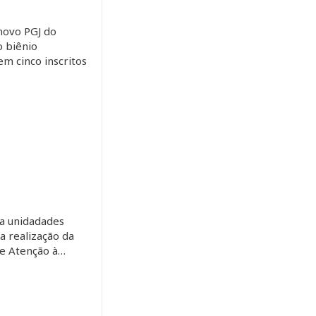
novo PGJ do
 biênio
m cinco inscritos
a unidadades
 a realização da
de Atenção à…