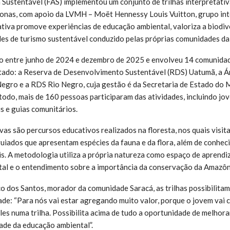
ustentável (FAS) implementou um conjunto de trilhas interpretativ
nas, com apoio da LVMH – Moët Hennessy Louis Vuitton, grupo inte
iativa promove experiências de educação ambiental, valoriza a biodi
es de turismo sustentável conduzido pelas próprias comunidades da 
do entre junho de 2024 e dezembro de 2025 e envolveu 14 comunida
tado: a Reserva de Desenvolvimento Sustentável (RDS) Uatumã, a Á
egro e a RDS Rio Negro, cuja gestão é da Secretaria de Estado do
odo, mais de 160 pessoas participaram das atividades, incluindo jov
s e guias comunitários.
ivas são percursos educativos realizados na floresta, nos quais visi
iados que apresentam espécies da fauna e da flora, além de conhec
s. A metodologia utiliza a própria natureza como espaço de aprendi
tal e o entendimento sobre a importância da conservação da Amazôn
o dos Santos, morador da comunidade Saracá, as trilhas possibilita
e: “Para nós vai estar agregando muito valor, porque o jovem vai c
les numa trilha. Possibilita acima de tudo a oportunidade de melhora
dade da educação ambiental”.