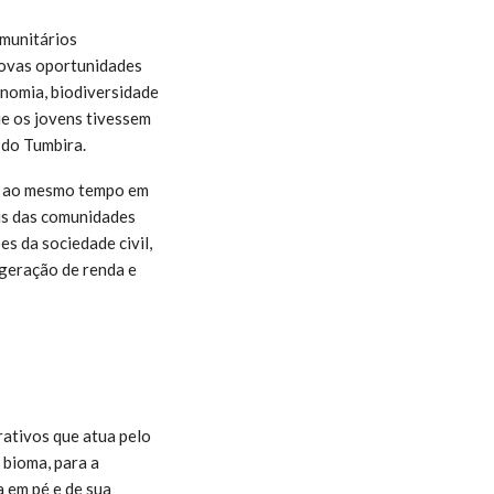
omunitários
 novas oportunidades
onomia, biodiversidade
ue os jovens tivessem
e do Tumbira.
a, ao mesmo tempo em
is das comunidades
s da sociedade civil,
 geração de renda e
rativos que atua pelo
 bioma, para a
a em pé e de sua