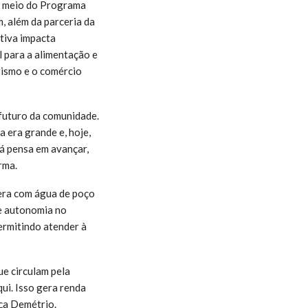
or meio do Programa
, além da parceria da
tiva impacta
l para a alimentação e
rismo e o comércio
 futuro da comunidade.
 era grande e, hoje,
já pensa em avançar,
rma.
pera com água de poço
 e autonomia no
ermitindo atender à
e circulam pela
ui. Isso gera renda
ça Demétrio.