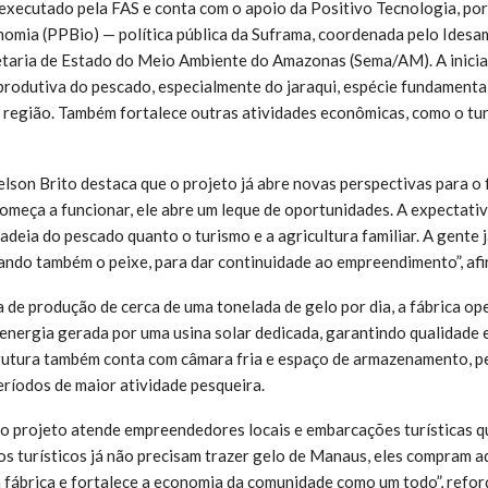
executado pela FAS e conta com o apoio da Positivo Tecnologia, p
nomia (PPBio) — política pública da Suframa, coordenada pelo Idesam
taria de Estado do Meio Ambiente do Amazonas (Sema/AM). A inicia
produtiva do pescado, especialmente do jaraqui, espécie fundamenta
 região. Também fortalece outras atividades econômicas, como o tu
elson Brito destaca que o projeto já abre novas perspectivas para o
meça a funcionar, ele abre um leque de oportunidades. A expectativa
cadeia do pescado quanto o turismo e a agricultura familiar. A gente 
ndo também o peixe, para dar continuidade ao empreendimento”, afi
de produção de cerca de uma tonelada de gelo por dia, a fábrica o
 energia gerada por uma usina solar dedicada, garantindo qualidade
rutura também conta com câmara fria e espaço de armazenamento, p
íodos de maior atividade pesqueira.
o projeto atende empreendedores locais e embarcações turísticas qu
os turísticos já não precisam trazer gelo de Manaus, eles compram aq
 fábrica e fortalece a economia da comunidade como um todo”, refor