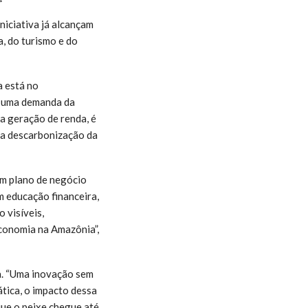
niciativa já alcançam
a, do turismo e do
a está no
de uma demanda da
a geração de renda, é
a a descarbonização da
um plano de negócio
m educação financeira,
 visíveis,
economia na Amazônia”,
a. “Uma inovação sem
ática, o impacto dessa
que o peixe chegue até