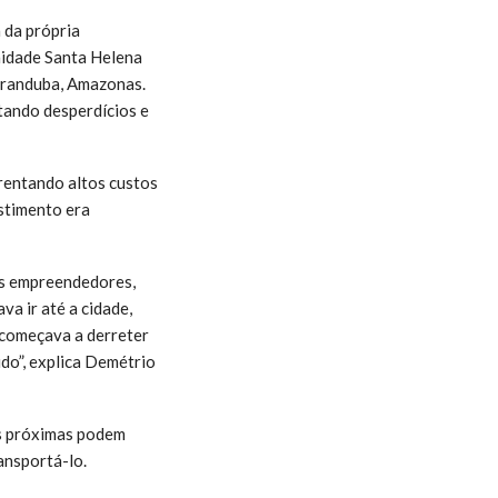
 da própria
nidade Santa Helena
Iranduba, Amazonas.
itando desperdícios e
frentando altos custos
stimento era
 os empreendedores,
a ir até a cidade,
 começava a derreter
ido”, explica Demétrio
es próximas podem
ansportá-lo.