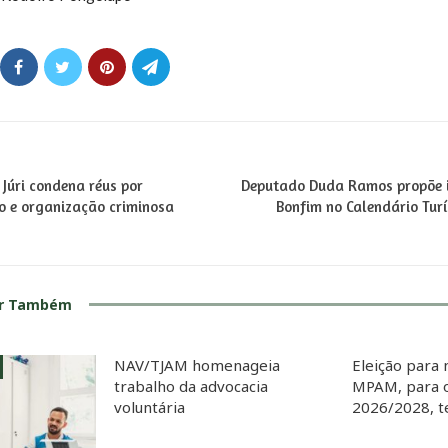
 Júri condena réus por
Deputado Duda Ramos propõe i
io e organização criminosa
Bonfim no Calendário Turí
ar Também
NAV/TJAM homenageia
Eleição para 
trabalho da advocacia
MPAM, para o
voluntária
2026/2028, te