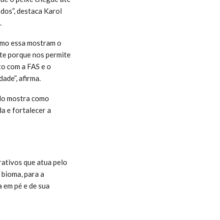
dos”, destaca Karol
.
como essa mostram o
nte porque nos permite
to com a FAS e o
ade”, afirma.
clo mostra como
a e fortalecer a
rativos que atua pelo
 bioma, para a
a em pé e de sua