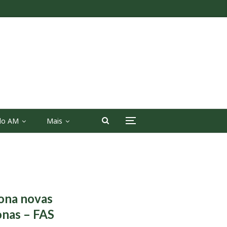
 do AM
Mais
iona novas
onas – FAS