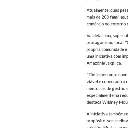
Atualmente, duas pess
mais de 200 famílias, 
comércio no entorno d
Valcléia Lima, superin
protagonismo local. “
própria comunidade e 
uma iniciativa com im
Amazônia”, explica.
“Tão importante quant
viável e conectado à 
mentorias de gestão e
especialmente na redu
destaca Wildney Mour
A iniciativa também 
propósito, sem melhora
solução. Muitas vezes