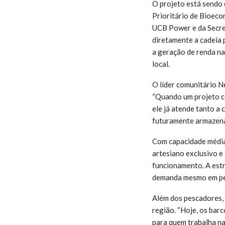
O projeto está sendo 
Prioritário de Bioeco
UCB Power e da Secre
diretamente a cadeia 
a geração de renda na
local.
O líder comunitário N
“Quando um projeto co
ele já atende tanto a 
futuramente armazena
Com capacidade média 
artesiano exclusivo e
funcionamento. A est
demanda mesmo em per
Além dos pescadores, 
região. “Hoje, os barc
para quem trabalha na