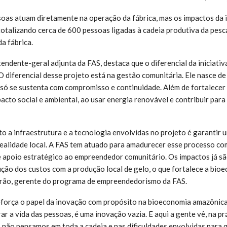
oas atuam diretamente na operação da fábrica, mas os impactos da i
totalizando cerca de 600 pessoas ligadas à cadeia produtiva da pesc
a fábrica.
tendente-geral adjunta da FAS, destaca que o diferencial da iniciativ
O diferencial desse projeto está na gestão comunitária. Ele nasce 
só se sustenta com compromisso e continuidade. Além de fortalecer 
pacto social e ambiental, ao usar energia renovável e contribuir par
o a infraestrutura e a tecnologia envolvidas no projeto é garantir 
realidade local. A FAS tem atuado para amadurecer esse processo co
 apoio estratégico ao empreendedor comunitário. Os impactos já são
ção dos custos com a produção local de gelo, o que fortalece a bio
ão, gerente do programa de empreendedorismo da FAS.
reforça o papel da inovação com propósito na bioeconomia amazônic
r a vida das pessoas, é uma inovação vazia. E aqui a gente vê, na pr
 não pensamos em toda a cadeia e nas dificuldades envolvidas para 