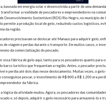
, baseada em energia solar e desenvolvida a partir de uma demanda
 transformar a realidade de pescadores e empreendedores na comu
 de Desenvolvimento Sustentável (RDS) Rio Negro, no município de 
o permite a produção local de gelo, reduzindo custos logísticos, ev
ia da região.
pescadores precisavam se deslocar até Manaus para adquirir gelo, en
o de viagem e perdas durante o transporte. Em muitos casos, o inve
esmo da comercialização do pescado.
er essa fábrica de gelo aqui, tanto para os pescadores quanto para
 barco turístico que frequentam a região. Antes, o pescador precisav
el e perdia até dois dias nesse deslocamento. Muitas vezes, o gelo
ão conseguisse pescar, o investimento de R$ 800 a R$ 1.200 era perd
 empreendedor da fábrica.
, a lógica da atividade mudou. Agora, os pescadores das comunidad
scado e, só depois, adquirir o gelo necessário para armazená-lo e tr