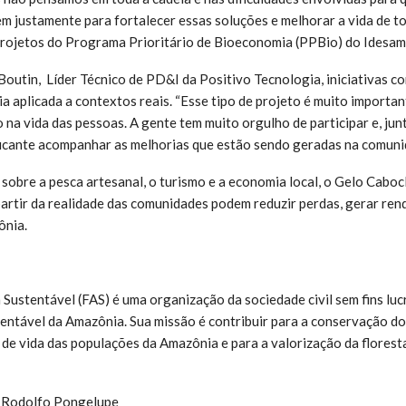
m justamente para fortalecer essas soluções e melhorar a vida de to
projetos do Programa Prioritário de Bioeconomia (PPBio) do Idesam
outin, Líder Técnico de PD&I da Positivo Tecnologia,
iniciativas 
ia aplicada a contextos reais. “Esse tipo de projeto é muito importa
 na vida das pessoas. A gente tem muito orgulho de participar e, jun
ficante acompanhar as melhorias que estão sendo geradas na comunid
sobre a pesca artesanal, o turismo e a economia local, o Gelo Cabo
artir da realidade das comunidades podem reduzir perdas, gerar rend
ônia.
ustentável (FAS) é uma organização da sociedade civil sem fins luc
ntável da Amazônia. Sua missão é contribuir para a conservação do
 de vida das populações da Amazônia e para a valorização da florest
Rodolfo Pongelupe