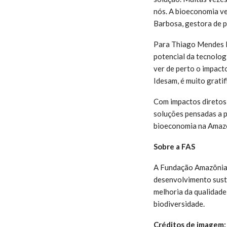
nós. A bioeconomia ve
Barbosa, gestora de 
Para
Thiago Mendes B
potencial da tecnolog
ver de perto o impacto
Idesam, é muito grati
Com impactos diretos 
soluções pensadas a p
bioeconomia na Amaz
Sobre a FAS
A Fundação Amazônia S
desenvolvimento suste
melhoria da qualidade
biodiversidade.
Créditos de imagem: