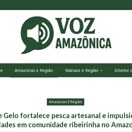
te
Amazonas e Região
Manaus e Região
Interior
Amazonas E Região
e Gelo fortalece pesca artesanal e impuls
ades em comunidade ribeirinha no Amaz